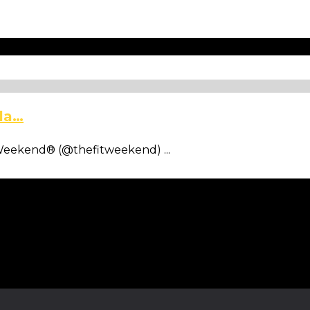
bla…
tWeekend® (@thefitweekend) ...