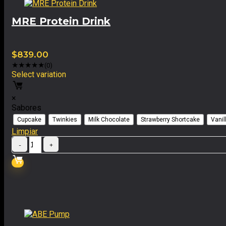
MRE Protein Drink
$
839.00
★
★
★
★
★
(0)
Select variation
×
Sabores
Cupcake
Twinkies
Milk Chocolate
Strawberry Shortcake
Vanil
Limpiar