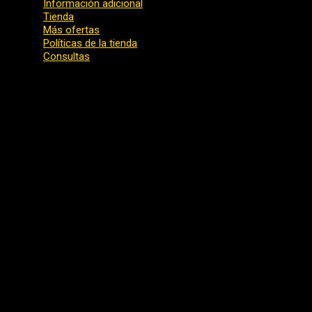
Información adicional
Tienda
Más ofertas
Políticas de la tienda
Consultas
La vitamina B3 contribuye a la reducción del cansancio y la fati
• Energía explosiva
• Enfoque bloqueado
• Bombas para dividir la piel
• Resistencia que rompe la meseta