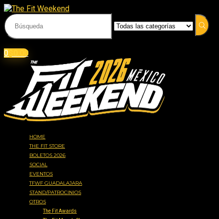
Acceder
Iniciar sesión
0
$
0.00
HOME
THE FIT STORE
BOLETOS 2026
SOCIAL
EVENTOS
TFWF GUADALAJARA
STAND/PATROCINIOS
OTROS
The Fit Awards