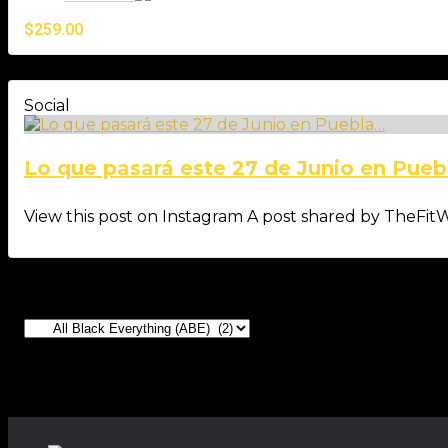
$
259.00
Social
Lo que pasará este 27 de Junio en Pue
View this post on Instagram A post shared by TheFi
Categorías
Productos relacionados