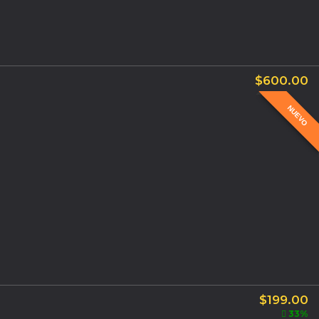
$
600.00
NUEVO
$
199.00
33%