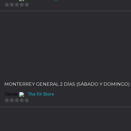
0
de
5
MONTERREY GENERAL 2 DÍAS (SÁBADO Y DOMINGO)
Tienda:
The Fit Store
0
de
5