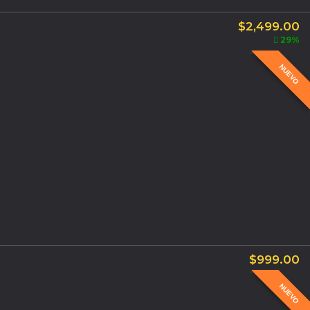
$
2,499.00
29%
NUEVO
$
999.00
NUEVO