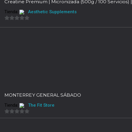
Creatine Premium | Micronizada (500g / 100 Servicios)
Tienda:
Aesthetic Supplements
0
de
5
MONTERREY GENERAL SÁBADO
Tienda:
The Fit Store
0
de