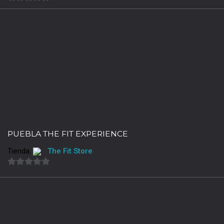
0
de
5
PUEBLA THE FIT EXPERIENCE
Tienda:
The Fit Store
0
de
5