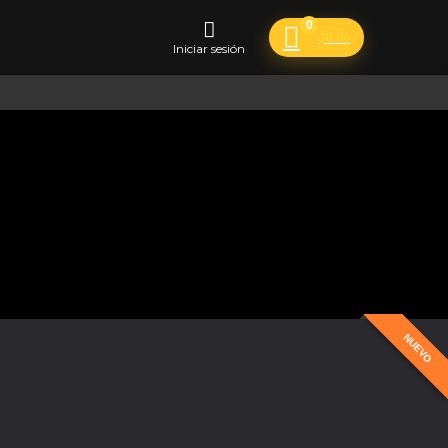
0
$
0.00
Iniciar sesión
NUEVO