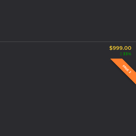
$
999.00
33%
FASE 2