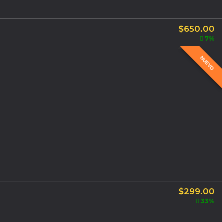
$
650.00
7%
NUEVO
$
299.00
33%