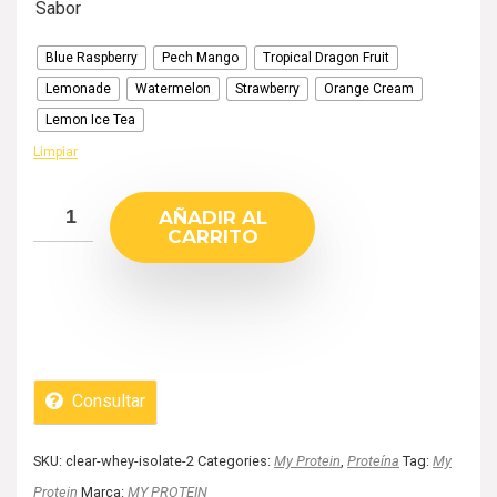
Sabor
Blue Raspberry
Pech Mango
Tropical Dragon Fruit
Lemonade
Watermelon
Strawberry
Orange Cream
Lemon Ice Tea
Limpiar
AÑADIR AL
CARRITO
Consultar
SKU:
clear-whey-isolate-2
Categories:
My Protein
,
Proteína
Tag:
My
Protein
Marca:
MY PROTEIN