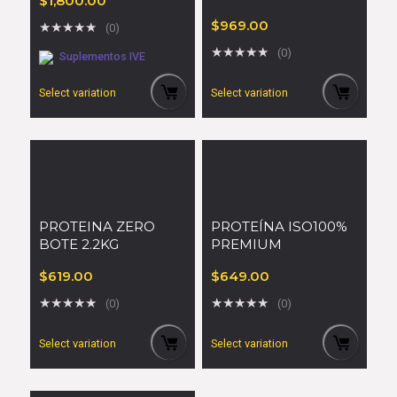
$
1,800.00
2lbs
$
969.00
★
★
★
★
★
(0)
★
★
★
★
★
(0)
Suplementos IVE
Select variation
Select variation
PROTEINA ZERO
PROTEÍNA ISO100%
BOTE 2.2KG
PREMIUM
$
619.00
$
649.00
★
★
★
★
★
★
★
★
★
★
(0)
(0)
Select variation
Select variation