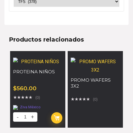
Productos relacionados
PROTEINA NIÑOS
PROMO WAFERS
3X2
$
560.00
★
★
★
★
★
(0)
★
★
★
★
★
(0)
Ziva México