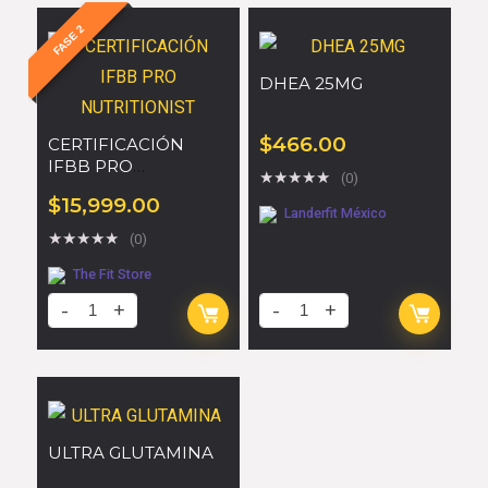
FASE 2
DHEA 25MG
$
466.00
CERTIFICACIÓN
IFBB PRO
★
★
★
★
★
(0)
NUTRITIONIST
$
15,999.00
Landerfit México
★
★
★
★
★
(0)
The Fit Store
ULTRA GLUTAMINA