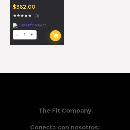
$
362.00
★
★
★
★
★
(0)
Landerfit México
The Fit Company
Conecta con nosotros: