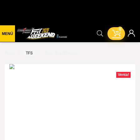
0
Inicio
TFS
Crop Top Titanium
Venta!