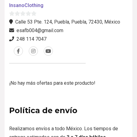
InsanoClothing
0
Calle 53 Pte. 124, Puebla, Puebla, 72430, México
d
esafb004@gmail.com
e
248 114 7047
5
¡No hay más ofertas para este producto!
Política de envío
Realizamos envíos a todo México. Los tiempos de