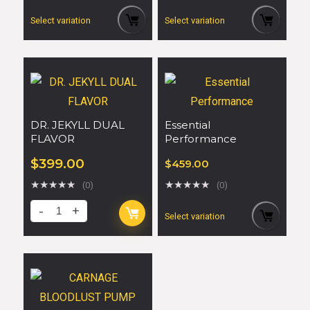
Select variation
Select variation
DR. JEKYLL DUAL
Essential
FLAVOR
Performance
$
399.00
$
459.00
★
★
★
★
★
★
★
★
★
★
(0)
(0)
Select variation