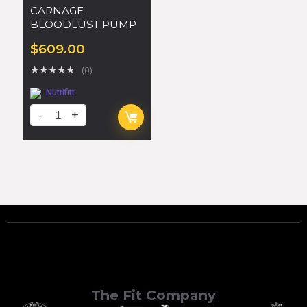
CARNAGE
BLOODLUST PUMP
$
609.00
★
★
★
★
★
(0)
Nutrifitt
The Fit Company