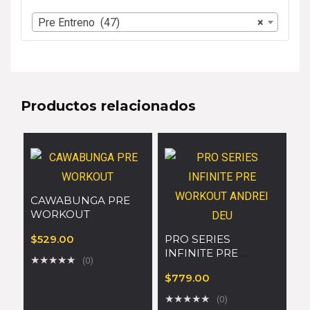
Pre Entreno (47)
×
Productos relacionados
CAWABUNGA PRE
WORKOUT
$
529.00
PRO SERIES
INFINITE PRE
★
★
★
★
★
(0)
WORKOUT ANDREI
$
779.00
DEU
★
★
★
★
★
(0)