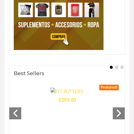
Best Sellers
tured!
Featured!
$
259.00
- 33%