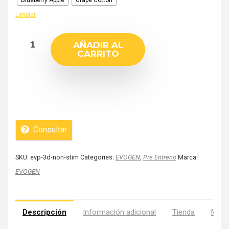
Blueberry Apple
Grape Cotton
Limpiar
AÑADIR AL
CARRITO
Consultar
SKU:
evp-3d-non-stim
Categories:
EVOGEN
,
Pre Entreno
Marca:
EVOGEN
Descripción
Información adicional
Tienda
Más 