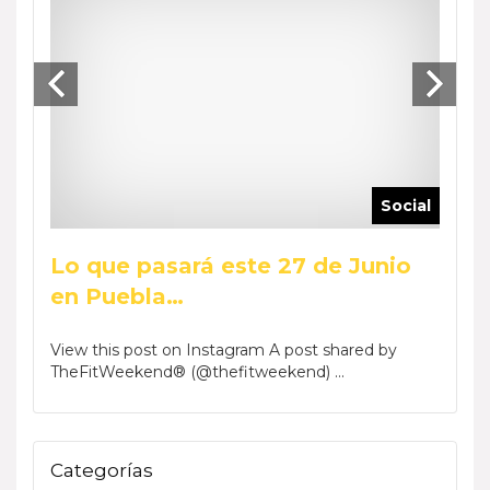
ocial
Social
Lo que pasará este 27 de Junio
Reca
en Puebla…
Wee
by Phar
View this post on Instagram A post shared by
View t
TheFitWeekend® (@thefitweekend) ...
TheFi
Categorías