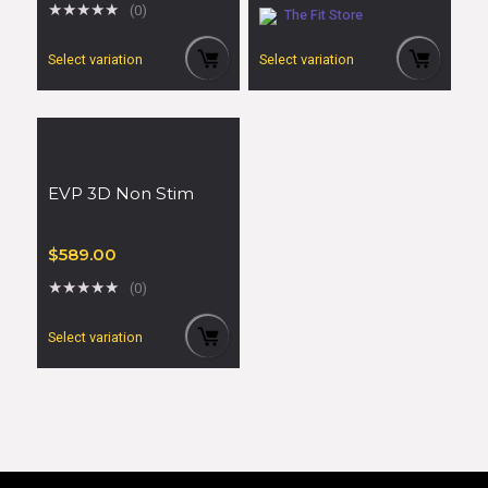
★
★
★
★
★
(0)
The Fit Store
Select variation
Select variation
EVP 3D Non Stim
$
589.00
★
★
★
★
★
(0)
Select variation