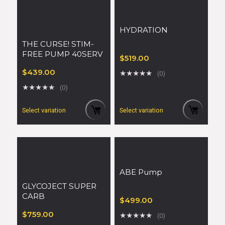
HYDRATION
THE CURSE! STIM-
FREE PUMP 40SERV
$
519.00
$
439.00
★
★
★
★
★
(0)
★
★
★
★
★
(0)
Select variation
Select variation
ABE Pump
GLYCOJECT SUPER
CARB
$
499.00
$
759.00
★
★
★
★
★
(0)