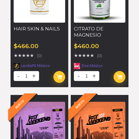
HAIR SKIN & NAILS
CITRATO DE
MAGNESIO
$
466.00
$
460.00
★
★
★
★
★
★
★
★
★
★
(0)
(0)
Landerfit México
Ziva México
NUEVO
NUEVO