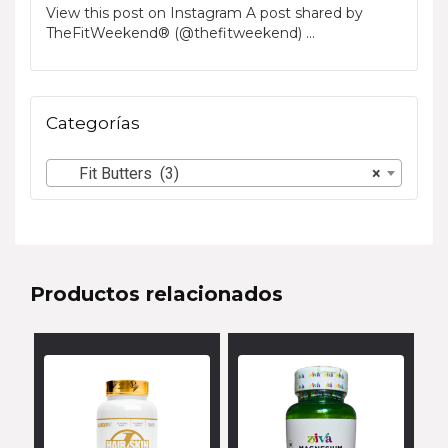
View this post on Instagram A post shared by
View t
TheFitWeekend® (@thefitweekend) ...
TheFi
Categorías
Fit Butters (3)
×
Productos relacionados