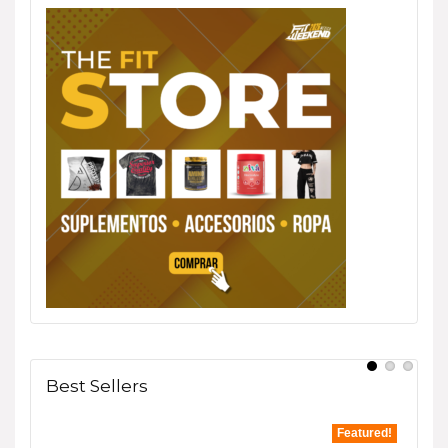
Best Sellers
tured!
Featured!