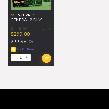
MONTERREY
GENERAL 2 DÍAS
(SÁBADO Y
$
449.00
DOMINGO)
33%
$
299.00
★
★
★
★
★
(0)
The Fit Store