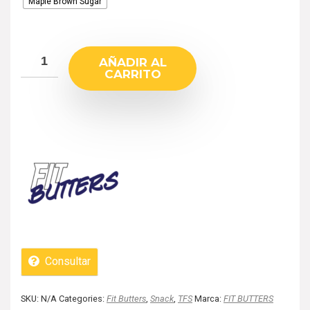
Maple Brown Sugar
AÑADIR AL
CARRITO
Consultar
SKU:
N/A
Categories:
Fit Butters
,
Snack
,
TFS
Marca:
FIT BUTTERS