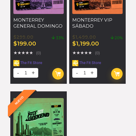
MONTERREY
MONTERREY VIP
GENERAL DOMINGO
SÁBADO
$
299.00
$
1,499.00
33%
20%
$
199.00
$
1,199.00
★
★
★
★
★
★
★
★
★
★
(0)
(0)
The Fit Store
The Fit Store
NUEVO