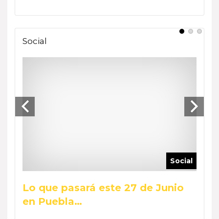
Social
ocial
Social
Lo que pasará este 27 de Junio
Reca
en Puebla…
Wee
by Phar