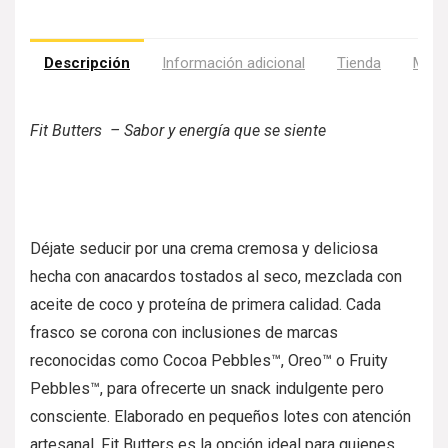
Descripción
Información adicional
Tienda
Más 
Fit Butters – Sabor y energía que se siente
Déjate seducir por una crema cremosa y deliciosa
hecha con anacardos tostados al seco, mezclada con
aceite de coco y proteína de primera calidad. Cada
frasco se corona con inclusiones de marcas
reconocidas como Cocoa Pebbles™, Oreo™ o Fruity
Pebbles™, para ofrecerte un snack indulgente pero
consciente. Elaborado en pequeños lotes con atención
artesanal, Fit Butters es la opción ideal para quienes