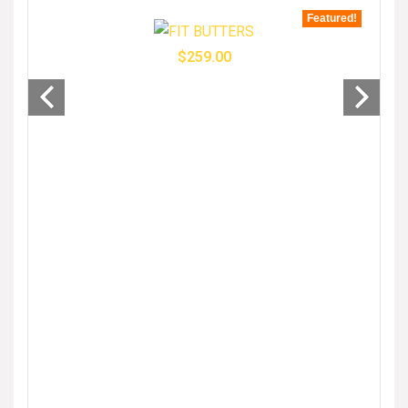
tured!
Featured!
$
259.00
- 33%