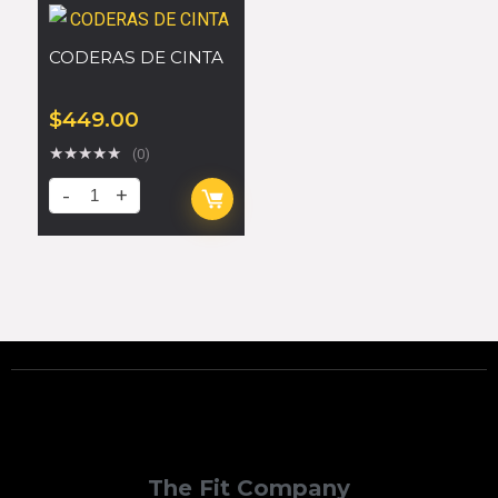
CODERAS DE CINTA
$
449.00
★
★
★
★
★
(0)
The Fit Company