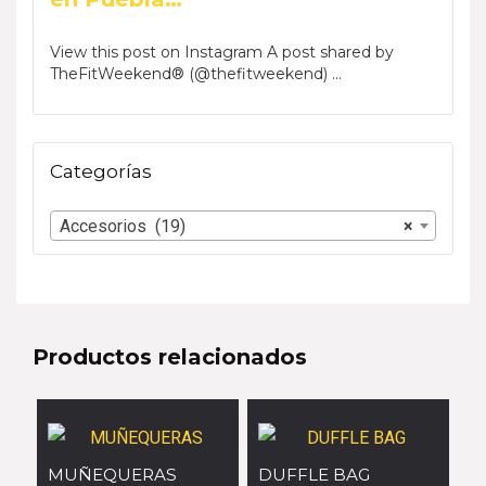
by Phar
View this post on Instagram A post shared by
View t
TheFitWeekend® (@thefitweekend) ...
TheFi
Categorías
Accesorios (19)
×
Productos relacionados
MUÑEQUERAS
DUFFLE BAG