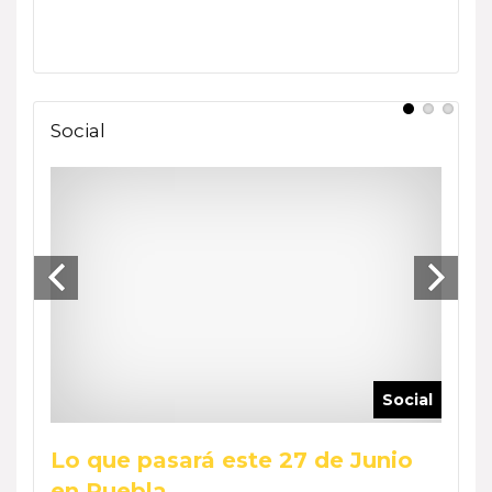
Social
ocial
Social
Lo que pasará este 27 de Junio
Reca
en Puebla…
Wee