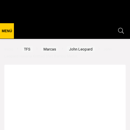
Inicio
TFS
Marcas
John Leopard
John
Leopard Havana Knitted Shirt Bambú Merlot