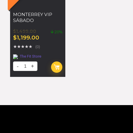
MONTERREY VIP
SÁBADO
$
1,499.00
20%
$
1,199.00
★
★
★
★
★
(0)
The Fit Store