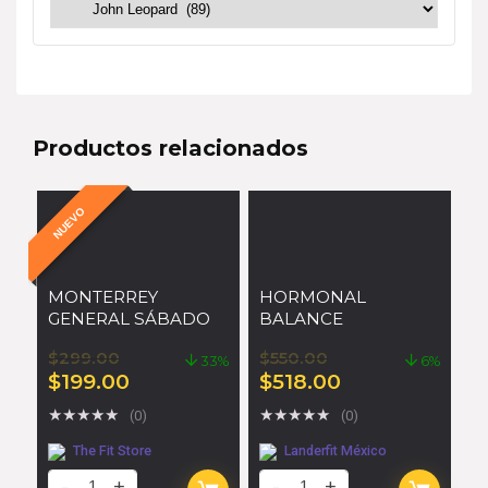
Productos relacionados
NUEVO
MONTERREY
HORMONAL
GENERAL SÁBADO
BALANCE
$
299.00
$
550.00
33%
6%
$
199.00
$
518.00
★
★
★
★
★
★
★
★
★
★
(0)
(0)
The Fit Store
Landerfit México