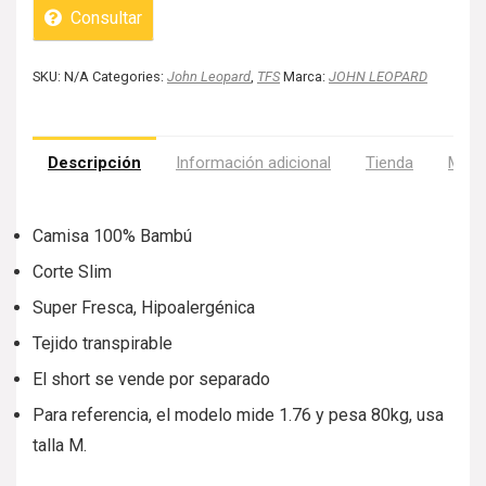
Consultar
SKU:
N/A
Categories:
John Leopard
,
TFS
Marca:
JOHN LEOPARD
Descripción
Información adicional
Tienda
Más 
Camisa 100% Bambú
Corte Slim
Super Fresca, Hipoalergénica
Tejido transpirable
El short se vende por separado
Para referencia, el modelo mide 1.76 y pesa 80kg, usa
talla M.