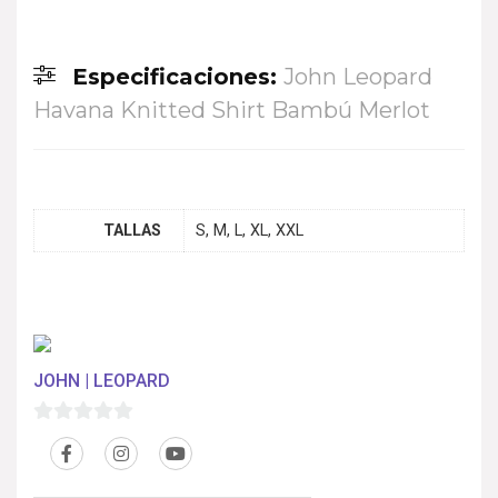
Especificaciones:
John Leopard
Havana Knitted Shirt Bambú Merlot
TALLAS
S, M, L, XL, XXL
JOHN | LEOPARD
0
d
e