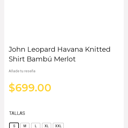
John Leopard Havana Knitted
Shirt Bambú Merlot
Añade tu reseña
$
699.00
TALLAS
S
M
L
XL
XXL