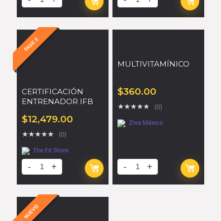
FASE 2
MULTIVITAMÍNICO
$
360.00
CERTIFICACIÓN
ENTRENADOR IFBB
★
★
★
★
★
(0)
PRO
$
12,479.00
Ziva México
★
★
★
★
★
(0)
The Fit Store
NUEVO