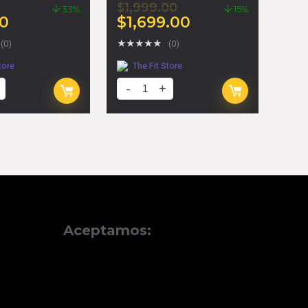
0
$
1,999.00
33%
15%
00
$
1,699.00
★
★
★
★
★
(0)
(0)
tore
The Fit Store
Aceptamos: