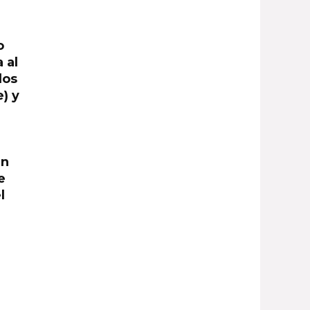
o
 al
los
) y
r
rn
e
l