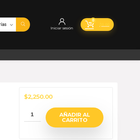
0
rías
$
0.00
Iniciar sesión
$
2,250.00
AÑADIR AL
CARRITO