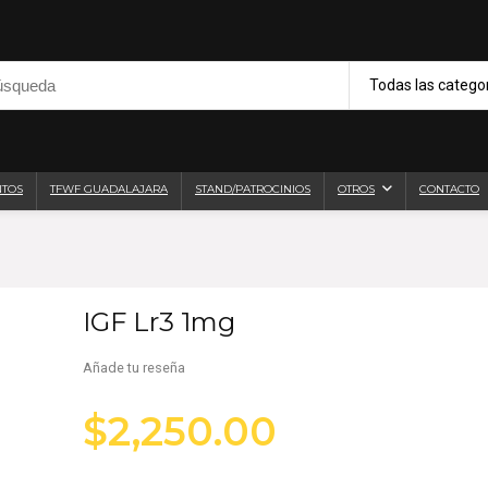
Todas las catego
NTOS
TFWF GUADALAJARA
STAND/PATROCINIOS
OTROS
CONTACTO
IGF Lr3 1mg
Añade tu reseña
$
2,250.00