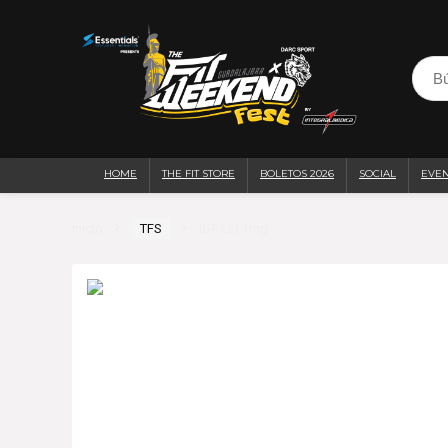
HOME
THE FIT STORE
BOLETOS 2026
SOCIAL
EVE
Inicio
TFS
IGF Lr3 1mg