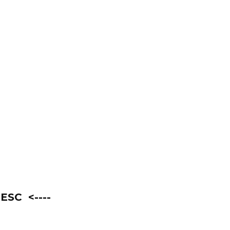
ESC <----