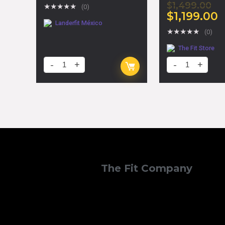
$
1,499.00
★
★
★
★
★
(0)
$
1,199.00
Landerfit México
★
★
★
★
★
(0)
The Fit Store
The Fit Company