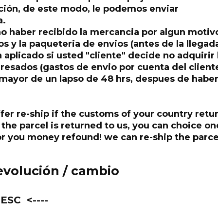
ción, de este modo, le podemos enviar
a.
no haber recibido la mercancia por algun motiv
 y la paqueteria de envios (antes de la llegada
a aplicado si usted "cliente" decide no adquirir 
esados (gastos de envio por cuenta del cliente
mayor de un lapso de 48 hrs, despues de habe
r re-ship if the customs of your country retu
the parcel is returned to us, you can choice on
r you money refound! we can re-ship the parce
devolución / cambio
ESC <----