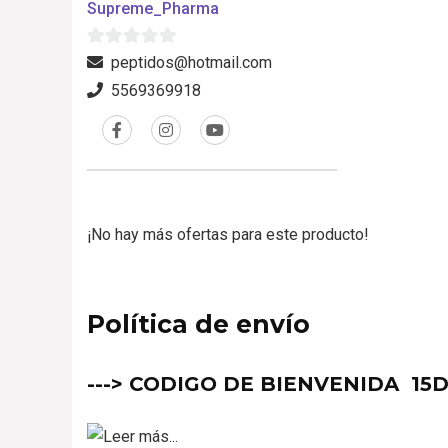
Supreme_Pharma
0
peptidos@hotmail.com
d
5569369918
e
5
¡No hay más ofertas para este producto!
Política de envío
---> CODIGO DE BIENVENIDA
15D