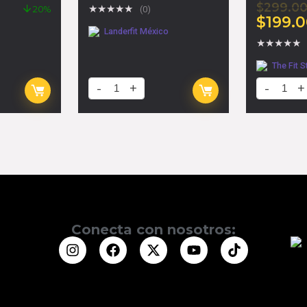
$
299.0
★
★
★
★
★
20%
(0)
$
199.
Landerfit México
★
★
★
★
★
The Fit S
Conecta con nosotros: