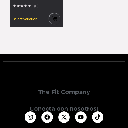
★
★
★
★
★
(0)
Select variation
The Fit Company
Conecta con nosotros: