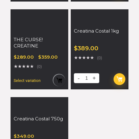
Creatina Costal 1kg
THE CURSE!
CREATINE
$
389.00
$
289.00
-
$
359.00
★
★
★
★
★
(0)
★
★
★
★
★
(0)
Select variation
Creatina Costal 750g
$
349.00