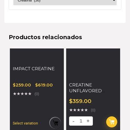
Productos relacionados
IMPACT CREATINE
$
259.00
-
$
619.00
CREATINE
UNFLAVORED
★
★
★
★
★
(0)
100SERV
$
359.00
★
★
★
★
★
(0)
Select variation