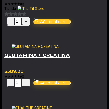
★
★
★
★
★
(0)
Tienda:
The Fit Store
0
Añadir al carrito
de
5
GLUTAMINA + CREATINA
$
389.00
★
★
★
★
★
(0)
Añadir al carrito