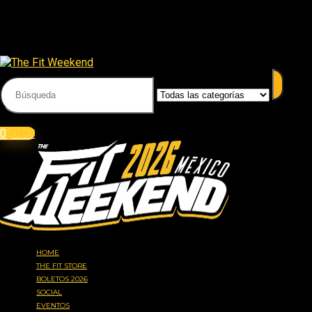
Inicio
Creatina
INTEGRAL MEDICA Creatina Hardcore 350gr
Acceder
Iniciar sesión
0
$
0.00
HOME
THE FIT STORE
BOLETOS 2026
SOCIAL
EVENTOS