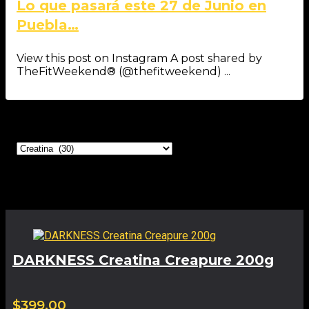
Lo que pasará este 27 de Junio en
Puebla…
View this post on Instagram A post shared by
TheFitWeekend® (@thefitweekend) ...
Categorías
Productos relacionados
DARKNESS Creatina Creapure 200g
$
399.00