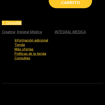
CARRITO
Consultar
SKU:
integral-medica-creatina-hardcore-350gr
Categories:
Creatina
,
Integral Médica
Marca:
INTEGRAL MEDICA
Información adicional
Tienda
Más ofertas
Políticas de la tienda
Consultas
Especificaciones:
INTEGRAL MEDICA
Creatina Hardcore 350gr
Sabores
FRESA, LIMÓN