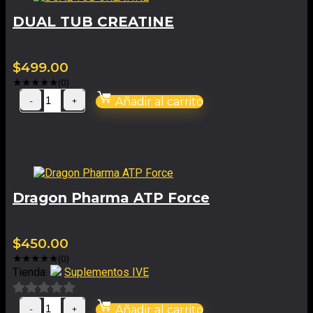
DUAL TUB CREATINE
$
499.00
★
★
★
★
★
(0)
Añadir al carrito
Dragon Pharma ATP Force
$
450.00
★
★
★
★
★
(0)
Tienda:
Suplementos IVE
0
Añadir al carrito