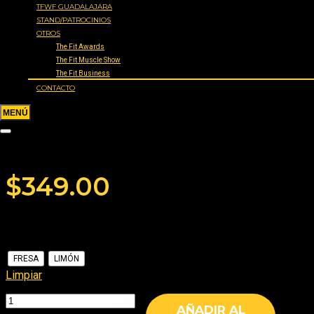
TFWF GUADALAJARA
STAND/PATROCINIOS
OTROS
The Fit Awards
The Fit Muscle Show
The Fit Business
CONTACTO
INTEGRAL MEDICA Creatina
Hardcore 350gr
Añade tu reseña
$
349.00
Sabores
FRESA
LIMÓN
Limpiar
AÑADIR AL