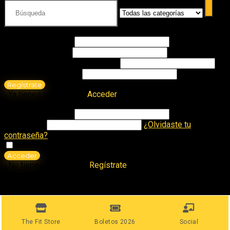
Registrar una cuenta nueva
Nombre de usuario
Correo electrónico
Contraseña
Mínimo 6 caracteres
Confirmar contraseña
Regístrate
¿Ya tienes una cuenta?
Acceder
Acceder
Nombre de usuario
Contraseña
¿Olvidaste tu
contraseña?
Recuerdame
Acceder
¿No tienes una cuenta?
Regístrate
Shopping cart
The Fit Store
Boletos 2026
Social