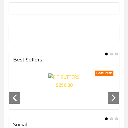
Best Sellers
tured!
Featured!
$
259.00
- 33%
Social