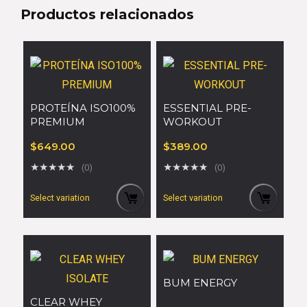
Productos relacionados
PROTEÍNA ISO100%
ESSENTIAL PRE-
PREMIUM
WORKOUT
$
649.00
$
389.00
★
★
★
★
★
★
★
★
★
★
(0)
(0)
Select variation
Select variation
BUM ENERGY
CLEAR WHEY