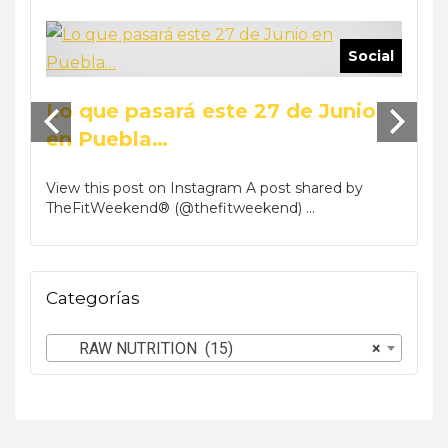
ocial
Social
Reca
Lo que pasará este 27 de Junio
Wee
by Phar
en Puebla…
View t
TheFi
View this post on Instagram A post shared by
TheFitWeekend® (@thefitweekend) ...
Categorías
RAW NUTRITION (15)
×