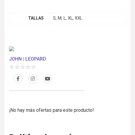
TALLAS
S, M, L, XL, XXL
JOHN | LEOPARD
0
d
e
5
¡No hay más ofertas para este producto!