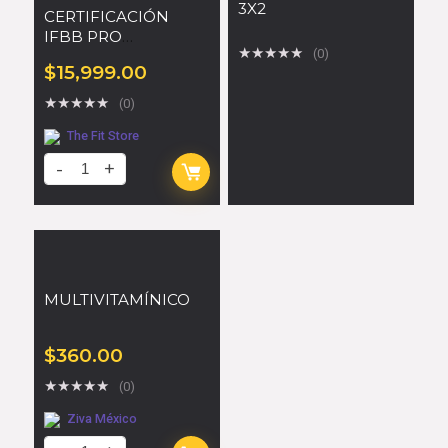
3X2
CERTIFICACIÓN
IFBB PRO
★
★
★
★
★
(0)
NUTRITIONIST
$
15,999.00
★
★
★
★
★
(0)
The Fit Store
MULTIVITAMÍNICO
$
360.00
★
★
★
★
★
(0)
Ziva México