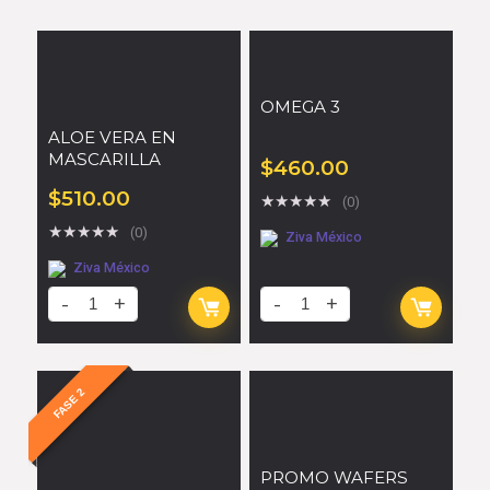
OMEGA 3
ALOE VERA EN
MASCARILLA
$
460.00
$
510.00
★
★
★
★
★
(0)
★
★
★
★
★
(0)
Ziva México
Ziva México
FASE 2
PROMO WAFERS