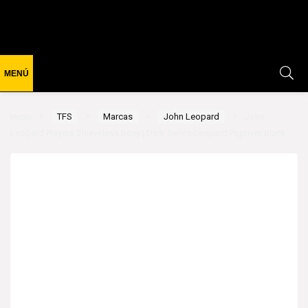
Inicio
TFS
Marcas
John Leopard
John
Leopard Playera Sleeveless Boxy | Dark Series Leopard Pigment Black