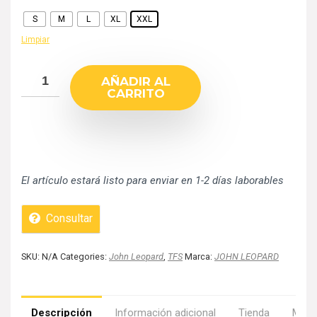
S
M
L
XL
XXL
Limpiar
AÑADIR AL
CARRITO
El artículo estará listo para enviar en 1-2 días laborables
Consultar
SKU:
N/A
Categories:
John Leopard
,
TFS
Marca:
JOHN LEOPARD
Descripción
Información adicional
Tienda
Más 