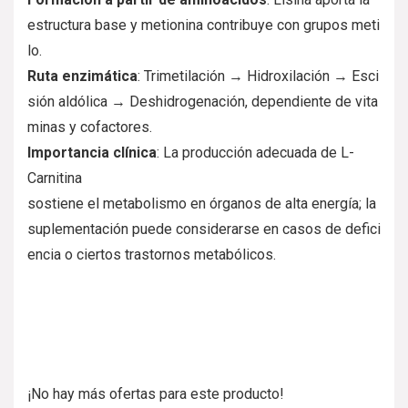
estructura
base
y
metionina
contribuye
con
grupos
meti
lo.
Ruta
enzimática
:
Trimetilación
→
Hidroxilación
→
Esci
sión
aldólica
→
Deshidrogenación,
dependiente
de
vita
minas
y
cofactores.
Importancia
clínica
:
La
producción
adecuada
de
L-
Carnitina
sostiene
el
metabolismo
en
órganos
de
alta
energía;
la
suplementación
puede
considerarse
en
casos
de
defici
encia
o
ciertos
trastornos
metabólicos.
¡No hay más ofertas para este producto!