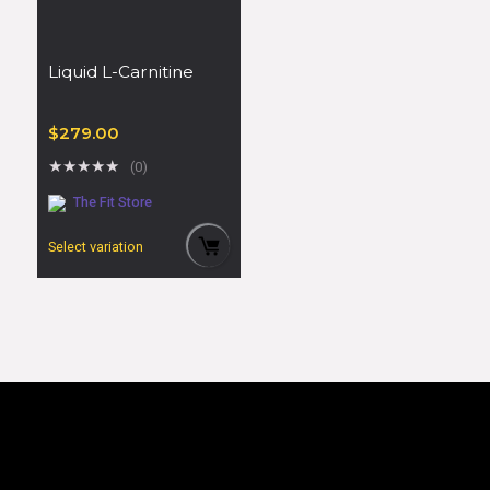
Liquid L-Carnitine
$
279.00
★
★
★
★
★
(0)
The Fit Store
Select variation