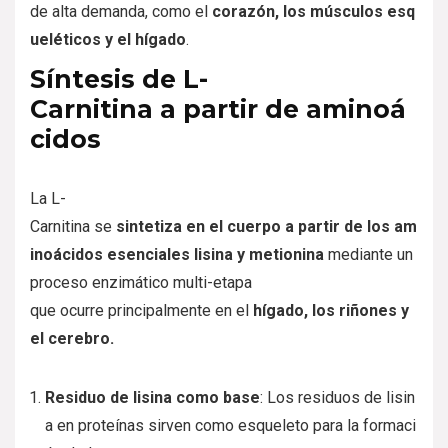
de
alta
demanda,
como
el
corazón,
los
músculos
esq
ueléticos
y
el
hígado
.
Síntesis
de
L-
Carnitina
a
partir
de
aminoá
cidos
La
L-
Carnitina
se
sintetiza
en
el
cuerpo
a
partir
de
los
am
inoácidos
esenciales
lisina
y
metionina
mediante
un
proceso
enzimático
multi-etapa
que
ocurre
principalmente
en
el
hígado,
los
riñones
y
el
cerebro.
Residuo
de
lisina
como
base
:
Los
residuos
de
lisin
a
en
proteínas
sirven
como
esqueleto
para
la
formaci