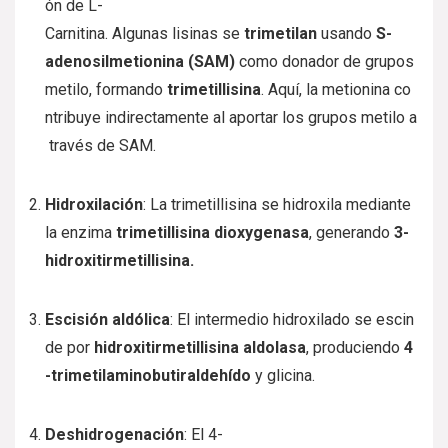
ón
de
L-
Carnitina.
Algunas
lisinas
se
trimetilan
usando
S-
adenosilmetionina
(SAM)
como
donador
de
grupos
metilo,
formando
trimetillisina
.
Aquí,
la
metionina
co
ntribuye
indirectamente
al
aportar
los
grupos
metilo
a
través
de
SAM.
Hidroxilación
:
La
trimetillisina
se
hidroxila
mediante
la
enzima
trimetillisina
dioxygenasa
,
generando
3-
hidroxitirmetillisina.
Escisión
aldólica
:
El
intermedio
hidroxilado
se
escin
de
por
hidroxitirmetillisina
aldolasa
,
produciendo
4
-trimetilaminobutiraldehído
y
glicina.
Deshidrogenación
:
El
4-