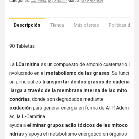
Categories:
Carnitina
,
My Protein
Marca:
MY PROTEIN
Descripción
Tienda
Más ofertas
Políticas de la
90 Tabletas.
La
LCarnitina
es
un
compuesto
de
amonio
cuaternario
i
nvolucrado
en
el
metabolismo
de
las
grasas
.
Su
funci
ón
principal
es
transportar
ácidos
grasos
de
cadena
larga
a
través
de
la
membrana
interna
de
las
mito
condrias
,
donde
son
degradados
mediante
oxidación
para
generar
energía
en
forma
de
ATP.
Adem
ás,
la
L-Carnitina
ayuda
a
eliminar
grupos
acilo
tóxicos
de
las
mitoco
ndrias
y
apoya
el
metabolismo
energético
en
órganos