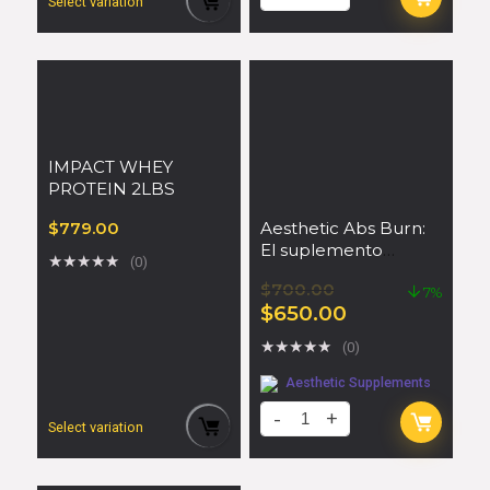
Select variation
IMPACT WHEY
PROTEIN 2LBS
$
779.00
Aesthetic Abs Burn:
El suplemento
★
★
★
★
★
(0)
definitivo para
$
700.00
quemar grasa y
7%
$
650.00
tonificar tu figura
★
★
★
★
★
(0)
Aesthetic Supplements
Select variation