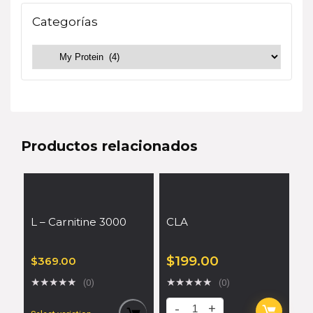
Categorías
Productos relacionados
L – Carnitine 3000
CLA
$
199.00
$
369.00
★
★
★
★
★
★
★
★
★
★
(0)
(0)