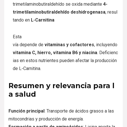
trimetilaminobutiraldehído
se
oxida
mediante
4-
trimetilaminobutiraldehído
deshidrogenasa
,
resul
tando
en
L-Carnitina
Esta
vía
depende
de
vitaminas
y
cofactores
,
incluyendo
vitamina
C,
hierro,
vitamina
B6
y
niacina
.
Deficienc
ias
en
estos
nutrientes
pueden
afectar
la
producción
de
L-Carnitina.
Resumen
y
relevancia
para
l
a
salud
Función
principal
:
Transporte
de
ácidos
grasos
a
las
mitocondrias
y
producción
de
energía.
Formación
a
partir
de
aminoácidos
:
Lisina
aporta
la