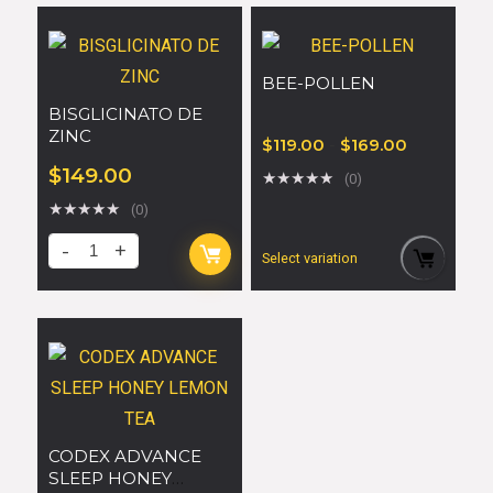
BEE-POLLEN
BISGLICINATO DE
ZINC
$
119.00
-
$
169.00
$
149.00
★
★
★
★
★
(0)
★
★
★
★
★
(0)
Select variation
CODEX ADVANCE
SLEEP HONEY