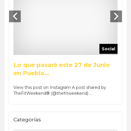
ocial
Social
Lo que pasará este 27 de Junio
Reca
en Puebla…
Wee
by Phar
View this post on Instagram A post shared by
View t
TheFitWeekend® (@thefitweekend) ...
TheFi
Categorías