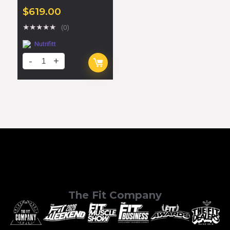
LEMON TEA
$
619.00
★
★
★
★
★
(0)
Nutrifitt
The Fit Company