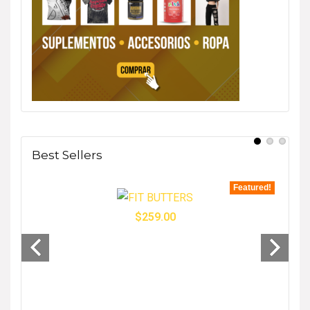
Best Sellers
tured!
Featured!
$
259.00
- 33%