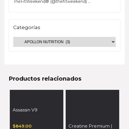
TheFitWeekend® (@thefitweekend) ...
Categorías
Productos relacionados
Assassin V9
$
849.00
Creatine Premium |