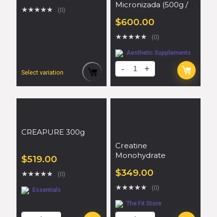
Micronizada (500g /
★
★
★
★
★
(0)
100 Servicios) |
$
600.00
Aesthetic
Supplements
★
★
★
★
★
(0)
Aesthetic Supplements
Select variation
CREAPURE 300g
Creatine
Monohydrate
$
519.00
$
349.00
★
★
★
★
★
(0)
★
★
★
★
★
(0)
Essentials
The Fit Store