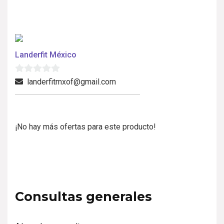
Landerfit México
0
landerfitmxof@gmail.com
d
e
5
¡No hay más ofertas para este producto!
Consultas generales