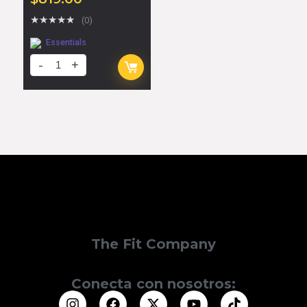
★
★
★
★
★
(0)
Essentials
The Fit Company
Conecta con nosotros: