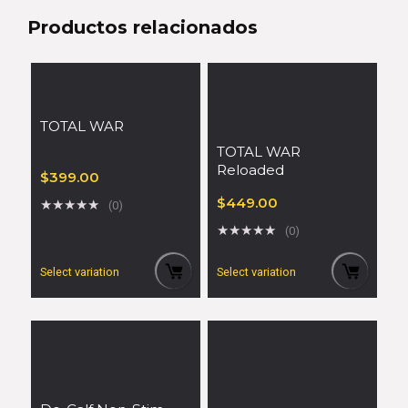
Productos relacionados
TOTAL WAR
TOTAL WAR
Reloaded
$
399.00
$
449.00
★
★
★
★
★
(0)
★
★
★
★
★
(0)
Select variation
Select variation