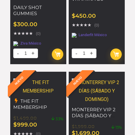
DAILY SHOT
GUMMIES
$
450.00
$
300.00
★
★
★
★
★
(0)
★
★
★
★
★
(0)
Landerfit México
Ziva México
NUEVO
NUEVO
THE FIT
MEMBERSHIP
MONTERREY VIP 2
DÍAS (SÁBADO Y
$
1,499.00
33%
DOMINGO)
$
999.00
$
1,999.00
15%
$
1,699.00
★
★
★
★
★
(0)