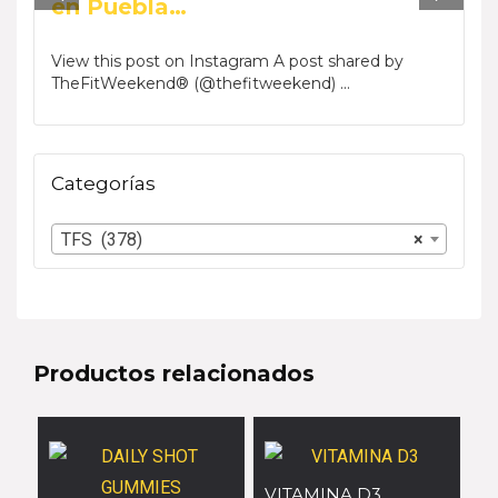
en Puebla…
View t
TheFi
View this post on Instagram A post shared by
TheFitWeekend® (@thefitweekend) ...
Categorías
TFS (378)
×
Productos relacionados
VITAMINA D3