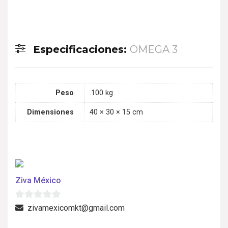
Especificaciones:
OMEGA 3
Peso
.100 kg
Dimensiones
40 × 30 × 15 cm
Ziva México
0
zivamexicomkt@gmail.com
d