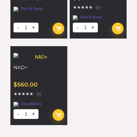
★
★
★
★
★
(0)
The Fit Store
The Fit Store
NAD+
$
560.00
★
★
★
★
★
(0)
Ziva México