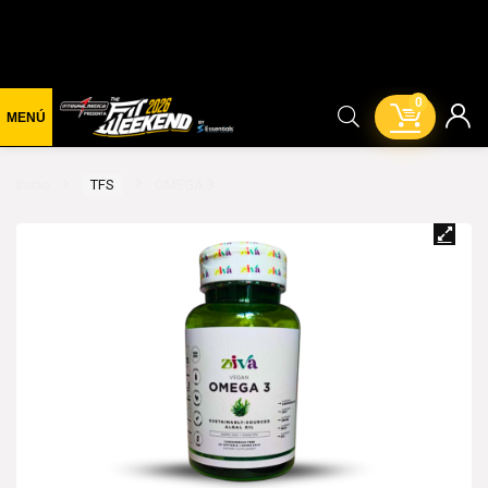
0
Inicio
TFS
OMEGA 3