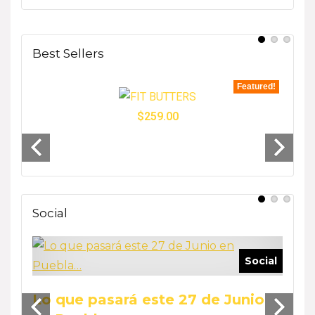
Best Sellers
tured!
Featured!
$
259.00
- 33%
Social
ocial
Social
Reca
Lo que pasará este 27 de Junio
Wee
by Phar