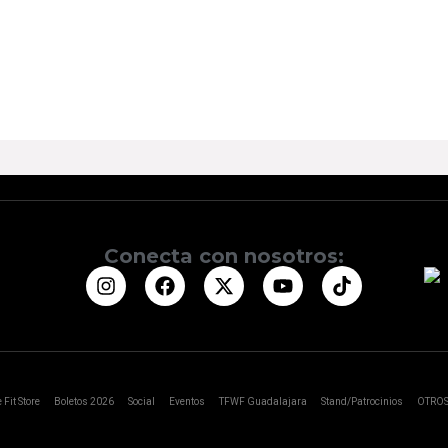
Conecta con nosotros:
 Fit Store
Boletos 2026
Social
Eventos
TFWF Guadalajara
Stand/Patrocinios
OTRO