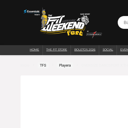
HOME
THE FIT STORE
BOLETOS 2026
SOCIAL
EVE
Inicio
TFS
Playera
OVERSIZE DARCSPORT X TH