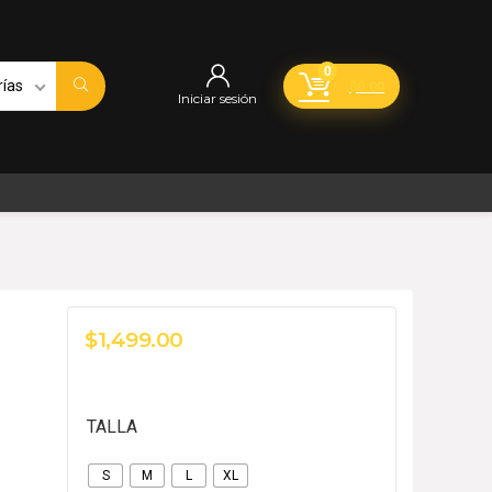
0
rías
$
0.00
Iniciar sesión
$
1,499.00
TALLA
S
M
L
XL