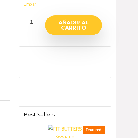
Limpiar
AÑADIR AL
CARRITO
Best Sellers
Featured!
$
259.00