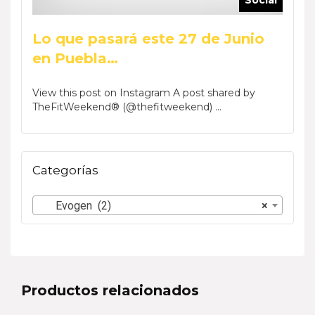
ocial
Social
Lo que pasará este 27 de Junio
Reca
en Puebla…
Wee
by Phar
View this post on Instagram A post shared by
View t
TheFitWeekend® (@thefitweekend) ...
TheFi
Categorías
Evogen (2)
×
Productos relacionados