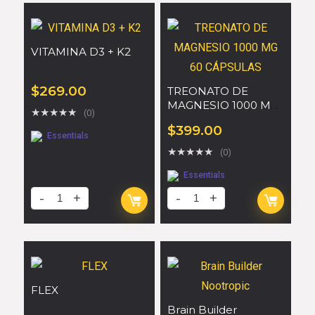
VITAMINA D3 + K2
$
269.00
TREONATO DE
MAGNESIO 1000 MG
★
★
★
★
★
(0)
60 CÁPSULAS
$
399.00
Essentials
★
★
★
★
★
(0)
Essentials
FLEX
Brain Builder