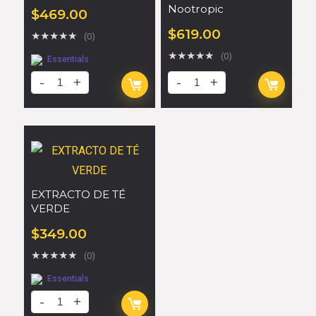
Nootropic
$
469.00
$
619.00
★
★
★
★
★
(0)
★
★
★
★
★
(0)
Essentials
EXTRACTO DE TÉ
VERDE
$
349.00
★
★
★
★
★
(0)
Essentials