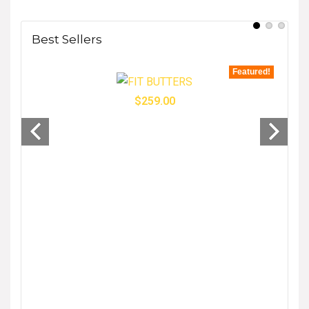
Best Sellers
tured!
Featured!
$
259.00
- 33%