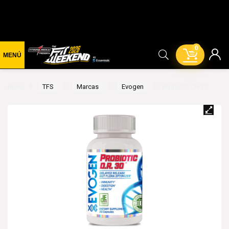
0
Inicio
TFS
Marcas
Evogen
Probiotic DR 30