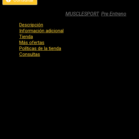
SKU:
prge-prev2
Categories:
MUSCLESPORT
,
Pre Entreno
Marc
Descripción
Información adicional
Tienda
Más ofertas
Políticas de la tienda
Consultas
PREV2™ de Purge Sports
es el
potenciador definitivo de 
mantiene con el
pre-entrenamiento más potente jamás fo
Existen
tres objetivos clave
para un gran pre-workout:
energ
PREV2™
está formulado con múltiples ingredientes seleccion
resistencia y el desempeño en el entrenamiento
.
Especificaciones:
PURGE PREV2