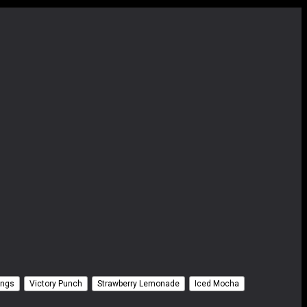
ings
Victory Punch
Strawberry Lemonade
Iced Mocha