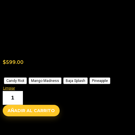
Sabo
¡No hay más ofertas para este producto!
Consultas generales
Aún no hay consultas.
$
599.00
Sabor
Candy Riot
Mango Madness
Baja Splash
Pineapple
Limpiar
AÑADIR AL CARRITO