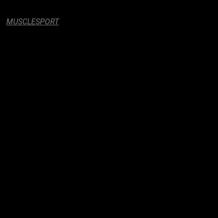
a:
MUSCLESPORT
entrenamiento pre-workout
. Nuestra promesa de ofrecerte na
rmulado
.
ía
,
soporte para el bombeo muscular
y
rendimiento durante
ados para apoyar cada uno de estos objetivos, aprovechando
dif