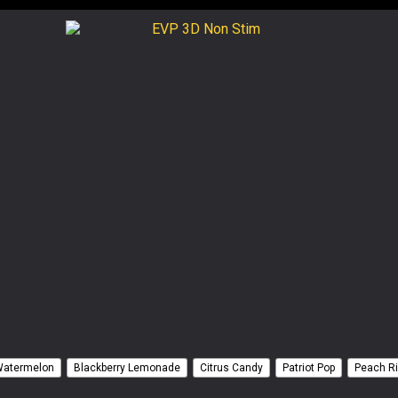
Watermelon
Blackberry Lemonade
Citrus Candy
Patriot Pop
Peach R