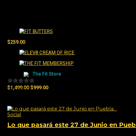
Best Sellers
$
259.00
Tienda:
The Fit Store
$
1,499.00
$
999.00
0
de
Social
5
Social
Lo que pasará este 27 de Junio en Pue