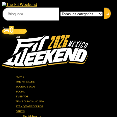
Acceder
Iniciar sesión
0
$
0.00
HOME
THE FIT STORE
BOLETOS 2026
SOCIAL
EVENTOS
TFWF GUADALAJARA
STAND/PATROCINIOS
OTROS
The Fit Awards