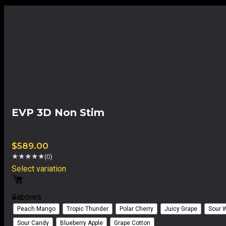
EVP 3D Non Stim
$
589.00
★
★
★
★
★
(0)
Select variation
Sabores
×
Peach Mango
Tropic Thunder
Polar Cherry
Juicy Grape
Sour 
Sour Candy
Blueberry Apple
Grape Cotton