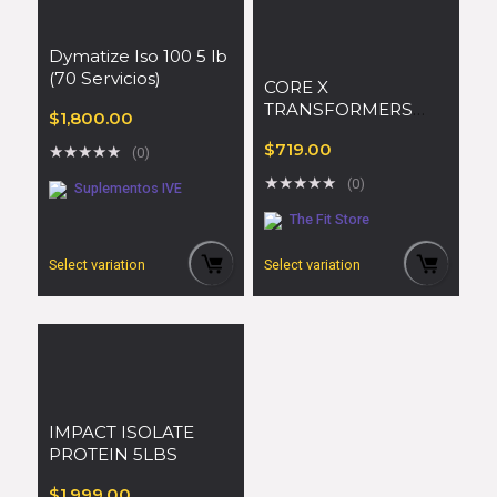
Dymatize Iso 100 5 lb
(70 Servicios)
CORE X
TRANSFORMERS
$
1,800.00
PROTRON
$
719.00
★
★
★
★
★
(0)
★
★
★
★
★
(0)
Suplementos IVE
The Fit Store
Select variation
Select variation
IMPACT ISOLATE
PROTEIN 5LBS
$
1,999.00