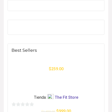
Best Sellers
$
259.00
Tienda:
The Fit Store
0
$
999.00
$
1,499.00