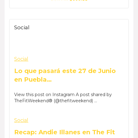
d
e
5
Social
Social
Lo que pasará este 27 de Junio
en Puebla…
View this post on Instagram A post shared by
TheFitWeekend® (@thefitweekend) ...
Social
Recap: Andie Illanes en The Fit