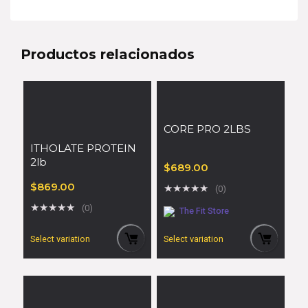
Productos relacionados
CORE PRO 2LBS
ITHOLATE PROTEIN
2lb
$
689.00
$
869.00
★
★
★
★
★
(0)
★
★
★
★
★
(0)
The Fit Store
Select variation
Select variation