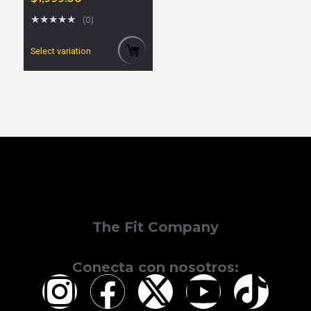
★
★
★
★
★
(0)
Select variation
The Fit Company
Conecta con nosotros: