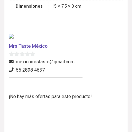
Dimensiones
15 × 7.5 × 3 cm
Mrs Taste México
0
mexicomrstaste@gmail.com
d
55 2898 4637
e
5
¡No hay más ofertas para este producto!