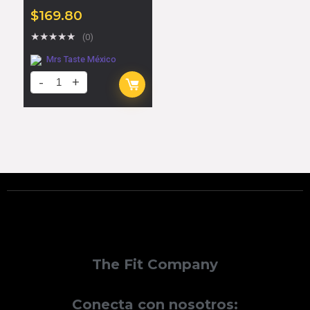
$
169.80
★
★
★
★
★
(0)
Mrs Taste México
The Fit Company
Conecta con nosotros: