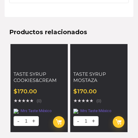
Productos relacionados
TASTE SYRUP
TASTE SYRUP
COOKIES&CREAM
MOSTAZA
$
170.00
$
170.00
★
★
★
★
★
★
★
★
★
★
(0)
(0)
Mrs Taste México
Mrs Taste México