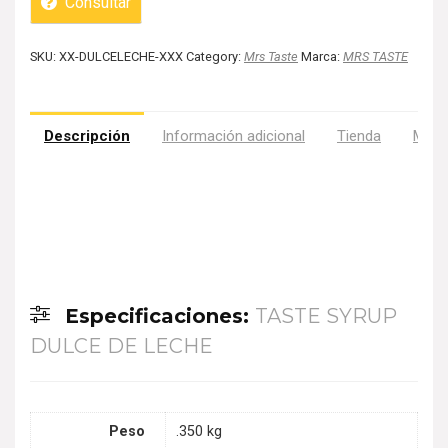
Consultar
SKU:
XX-DULCELECHE-XXX
Category:
Mrs Taste
Marca:
MRS TASTE
Descripción
Información adicional
Tienda
Más 
Especificaciones:
TASTE SYRUP
DULCE DE LECHE
Peso
.350 kg