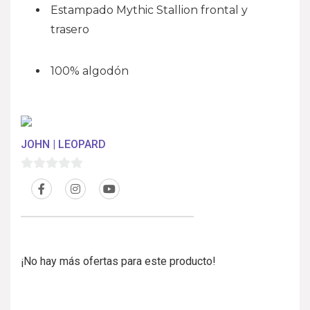
Estampado Mythic Stallion frontal y
trasero
100% algodón
JOHN | LEOPARD
0
d
e
5
¡No hay más ofertas para este producto!