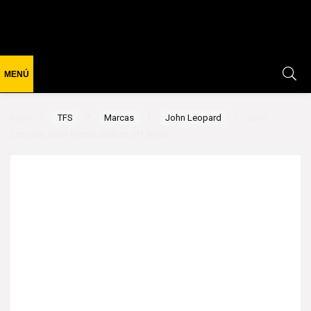
Inicio
TFS
Marcas
John Leopard
John
Leopard Tshirt Mythic Stallion Off White