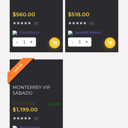
$
560.00
$
518.00
★
★
★
★
★
★
★
★
★
★
(0)
(0)
Ziva México
Landerfit México
NUEVO
MONTERREY VIP
SÁBADO
$
1,499.00
20%
$
1,199.00
★
★
★
★
★
(0)
The Fit Store