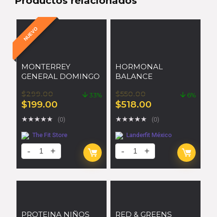
Productos relacionados
NUEVO
MONTERREY
HORMONAL
GENERAL DOMINGO
BALANCE
$
299.00
$
550.00
33%
6%
$
199.00
$
518.00
★
★
★
★
★
★
★
★
★
★
(0)
(0)
The Fit Store
Landerfit México
PROTEINA NIÑOS
RED & GREENS