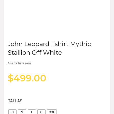
John Leopard Tshirt Mythic
Stallion Off White
Añade tu reseña
$
499.00
TALLAS
S
M
L
XL
XXL