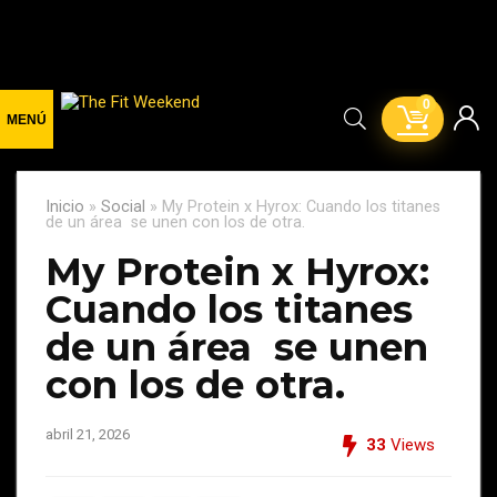
0
Inicio
»
Social
»
My Protein x Hyrox: Cuando los titanes
de un área se unen con los de otra.
My Protein x Hyrox:
Cuando los titanes
de un área se unen
con los de otra.
abril 21, 2026
33
Views