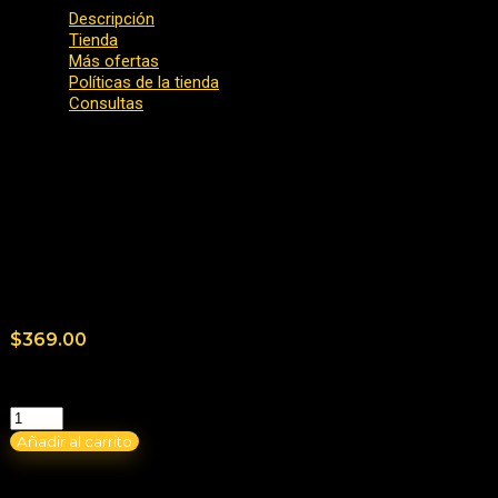
Descripción
Tienda
Más ofertas
Políticas de la tienda
Consultas
120 capsulas
¡No hay más ofertas para este producto!
Consultas generales
Aún no hay consultas.
$
369.00
Solo quedan 2 disponibles
Añadir al carrito