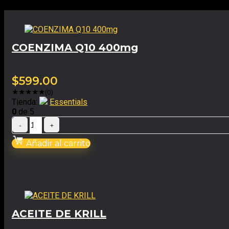
COENZIMA Q10 400mg
$
599.00
★
★
★
★
★
(0)
Tienda:
Essentials
0
de 5
Añadir al carrito
ACEITE DE KRILL