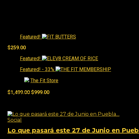
Best Sellers
Featured!
$
259.00
Featured!
Featured!
- 33%
Tienda:
The Fit Store
0
de 5
$
1,499.00
$
999.00
Social
Social
Lo que pasará este 27 de Junio en Pue