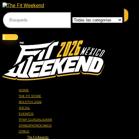
Acceder
Iniciar sesión
0
$
0.00
HOME
THE FIT STORE
BOLETOS 2026
SOCIAL
EVENTOS
TFWF GUADALAJARA
STAND/PATROCINIOS
OTROS
The Fit Awards