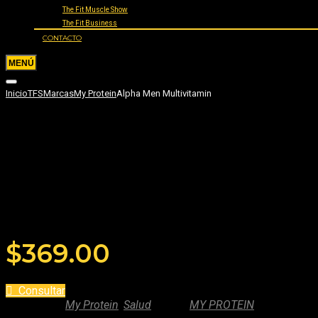
The Fit Muscle Show
The Fit Business
CONTACTO
Inicio
TFS
Marcas
My Protein
Alpha Men Multivitamin
Alpha Men Multivitamin
Añade tu reseña
$
369.00
Consultar
Categories:
My Protein
,
Salud
Marca:
MY PROTEIN