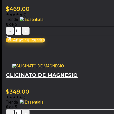
$
469.00
★
★
★
★
★
(0)
Tienda:
Essentials
0
de 5
Añadir al carrito
GLICINATO DE MAGNESIO
$
349.00
★
★
★
★
★
(0)
Tienda:
Essentials
0
de 5