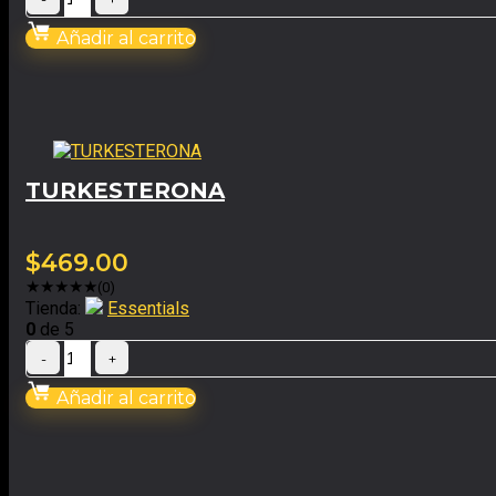
Añadir al carrito
TURKESTERONA
$
469.00
★
★
★
★
★
(0)
Tienda:
Essentials
0
de 5
Añadir al carrito