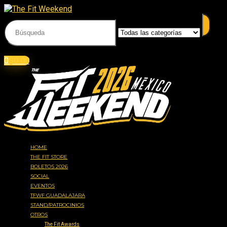
Acceder
Iniciar sesión
0
$
0.00
HOME
THE FIT STORE
BOLETOS 2026
SOCIAL
EVENTOS
TFWF GUADALAJARA
STAND/PATROCINIOS
OTROS
The Fit Awards