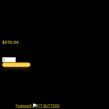
¡No hay más ofertas para este producto!
Consultas generales
Aún no hay consultas.
$
570.00
Hay existencias
Añadir al carrito
Best Sellers
Featured!