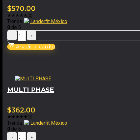
$
570.00
★
★
★
★
★
(0)
Tienda:
Landerfit México
0
de 5
Añadir al carrito
MULTI PHASE
$
362.00
★
★
★
★
★
(0)
Tienda:
Landerfit México
0
de 5