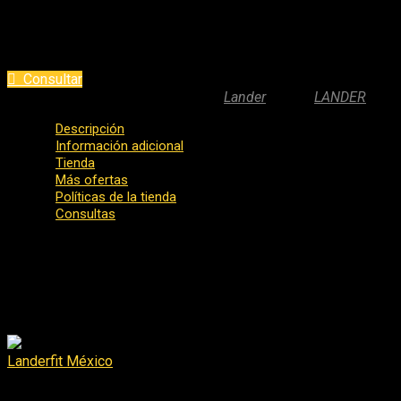
Modo de uso:
diluir 1 scoop entre 200ml o 500ml de agua. Puede 
El artículo estará listo para enviar en 3-5 días laborables
Consultar
SKU:
XX-BCAAREV-XXX
Category:
Lander
Marca:
LANDER
Descripción
Información adicional
Tienda
Más ofertas
Políticas de la tienda
Consultas
Especificaciones:
BCAA REVOLU
Peso
.400 kg
Dimensiones
10 × 10 × 15 cm
Landerfit México
0
de 5
landerfitmxof@gmail.com