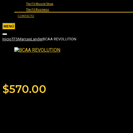
The Fit Muscle Show
The Fit Business
CONTACTO
Inicio
TFS
Marcas
Lander
BCAA REVOLUTION
BCAA REVOLUTION
Añade tu reseña
$
570.00
Si buscas asegurar tu recuperación el
BCAA Revolution
de
Lande
Los
BCAA son los aminoácidos de cadena ramificada que son: la 
cuando se encuentran deficientes la percepción de fatiga se hace mas
Revolution tiene la formula mas avanzada y muestra una proporción
voluminización celular.
Presentación:
405 gramos – 100% vegano. (30 servicios. 13,5 gra