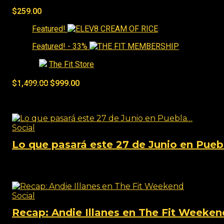
$
259.00
Featured!
Featured!
- 33%
Tienda:
The Fit Store
0
de 5
$
1,499.00
$
999.00
Social
Social
Lo que pasará este 27 de Junio en Pue
View this post on Instagram A post shared by TheFi
Social
Recap: Andie Illanes en The Fit Weeken