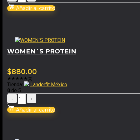
Añadir al carrito
WOMEN´S PROTEIN
$
880.00
★
★
★
★
★
(0)
Tienda:
Landerfit México
0
de 5
Añadir al carrito