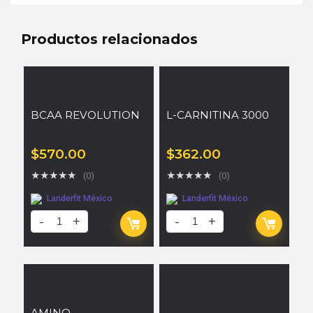
Productos relacionados
BCAA REVOLUTION
L-CARNITINA 3000
$
570.00
$
362.00
★
★
★
★
★
★
★
★
★
★
(0)
(0)
Landerfit México
Landerfit México
AMINO