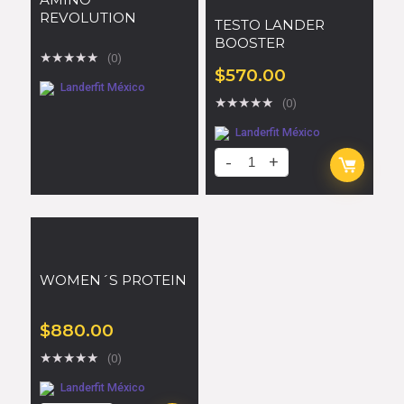
REVOLUTION
TESTO LANDER
BOOSTER
★
★
★
★
★
(0)
$
570.00
Landerfit México
★
★
★
★
★
(0)
Landerfit México
WOMEN´S PROTEIN
$
880.00
★
★
★
★
★
(0)
Landerfit México