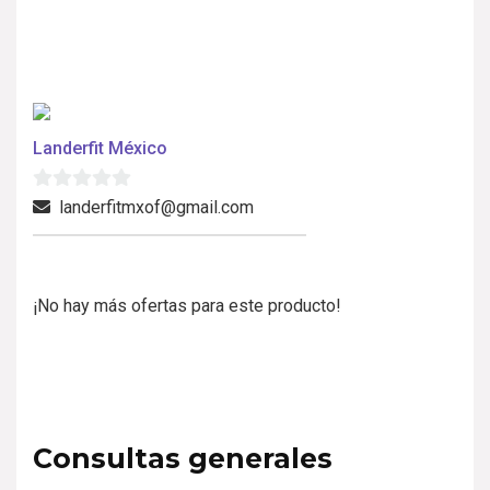
Landerfit México
0
landerfitmxof@gmail.com
d
e
5
¡No hay más ofertas para este producto!
Consultas generales