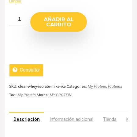
Limpiar
AÑADIR AL
CARRITO
Consultar
SKU:
clear-whey-isolate-mike-ike
Categories:
My Protein
,
Proteína
Tag:
My Protein
Marca:
MY PROTEIN
Descripción
Información adicional
Tienda
Más 