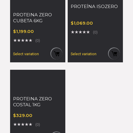
PROTEÍNA ISOZERO
PROTEINA ZERO
CUBETA 6KG
$
1,069.00
$
1,199.00
★
★
★
★
★
(0)
★
★
★
★
★
(0)
Select variation
Select variation
PROTEINA ZERO
COSTAL 1KG
$
329.00
★
★
★
★
★
(0)