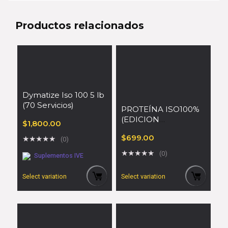
Productos relacionados
Dymatize Iso 100 5 lb
(70 Servicios)
PROTEÍNA ISO100%
(EDICION
$
1,800.00
SEBASTIAN
$
699.00
★
★
★
★
★
ALVAREZ)
(0)
★
★
★
★
★
(0)
Suplementos IVE
Select variation
Select variation