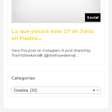
ocial
Social
Lo que pasará este 27 de Junio
Reca
en Puebla…
Wee
by Phar
View this post on Instagram A post shared by
View t
TheFitWeekend® (@thefitweekend) ...
TheFi
Categorías
Creatina (30)
×