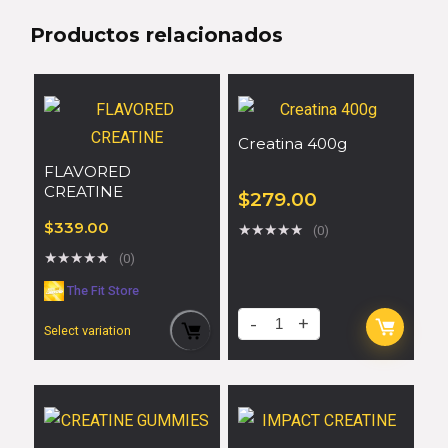
Productos relacionados
Creatina 400g
FLAVORED
CREATINE
$
279.00
$
339.00
★
★
★
★
★
(0)
★
★
★
★
★
(0)
The Fit Store
Select variation