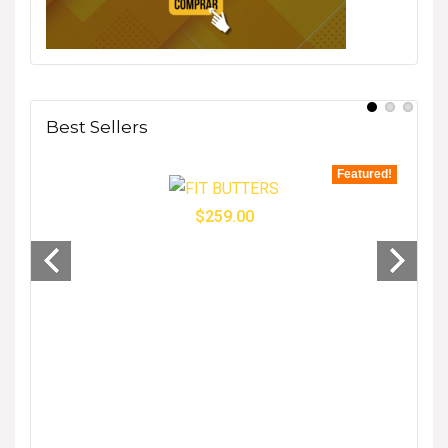
Best Sellers
tured!
Featured!
$
259.00
- 33%