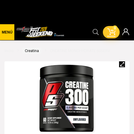
0
Inicio
Creatina
CREATINE MONOHYDRATE 60SERV