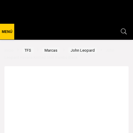
Inicio
TFS
Marcas
John Leopard
John
Leopard Havana Knitted Shirt Bambú Black