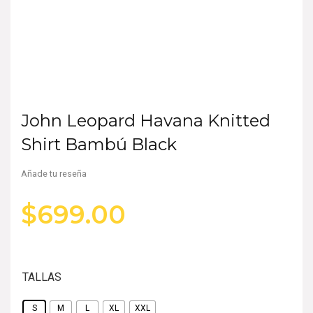
John Leopard Havana Knitted
Shirt Bambú Black
Añade tu reseña
$
699.00
TALLAS
S
M
L
XL
XXL