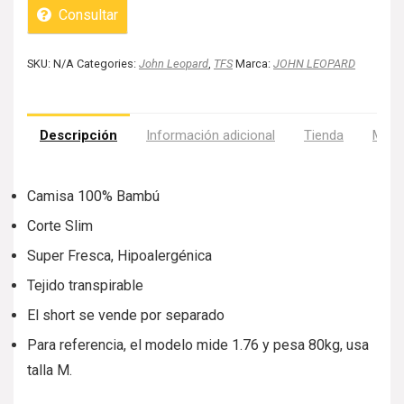
Consultar
SKU:
N/A
Categories:
John Leopard
,
TFS
Marca:
JOHN LEOPARD
Descripción
Información adicional
Tienda
Más 
Camisa 100% Bambú
Corte Slim
Super Fresca, Hipoalergénica
Tejido transpirable
El short se vende por separado
Para referencia, el modelo mide 1.76 y pesa 80kg, usa
talla M.