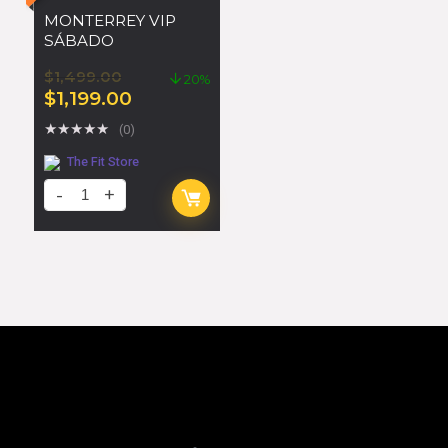
MONTERREY VIP
SÁBADO
$
1,499.00
20%
$
1,199.00
★
★
★
★
★
(0)
The Fit Store