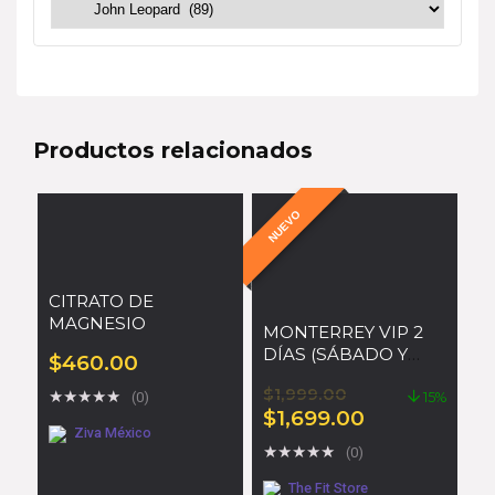
Productos relacionados
NUEVO
CITRATO DE
MAGNESIO
MONTERREY VIP 2
DÍAS (SÁBADO Y
$
460.00
DOMINGO)
$
1,999.00
★
★
★
★
★
(0)
15%
$
1,699.00
Ziva México
★
★
★
★
★
(0)
The Fit Store