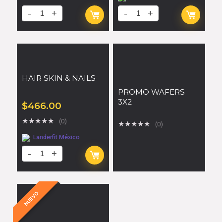
HAIR SKIN & NAILS
PROMO WAFERS
3X2
$
466.00
★
★
★
★
★
(0)
★
★
★
★
★
(0)
Landerfit México
NUEVO