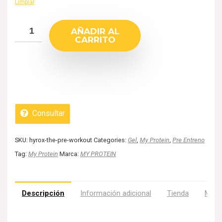
Limpiar
AÑADIR AL
CARRITO
Consultar
SKU:
hyrox-the-pre-workout
Categories:
Gel
,
My Protein
,
Pre Entreno
Tag:
My Protein
Marca:
MY PROTEIN
Descripción
Información adicional
Tienda
Más 