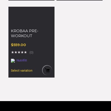
KROBAA PRE-
WORKOUT
$
559.00
★
★
★
★
★
(0)
Nutrifitt
Select variation