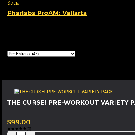
Social
Pharlabs ProAM: Vallarta
View this post on Instagram A post shared by Phar lab
Categorías
Productos relacionados
THE CURSE! PRE-WORKOUT VARIETY 
$
99.00
★
★
★
★
★
(0)