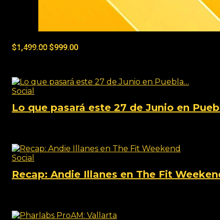
Tienda:
0
de 5
$
1,499.00
$
999.00
Social
Social
Lo que pasará este 27 de Junio en Pue
View this post on Instagram A post shared by TheFi
Social
Recap: Andie Illanes en The Fit Weeken
View this post on Instagram A post shared by TheFi