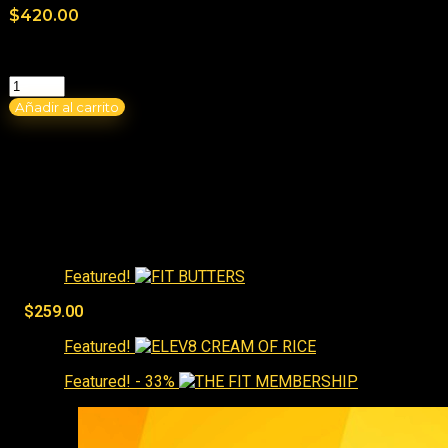
$
420.00
Hay existencias
Añadir al carrito
Best Sellers
Featured!
$
259.00
Featured!
Featured!
- 33%