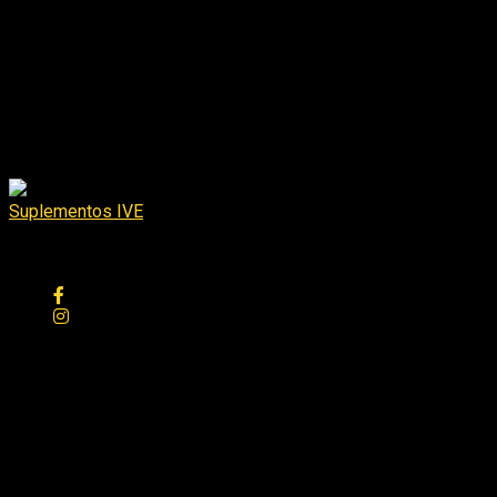
Especificaciones:
InsaneLabz Psy
Peso
5 kg
Dimensiones
20 × 20 × 20 cm
Suplementos IVE
0
de 5
5519815989
¡No hay más ofertas para este producto!
Consultas generales
Aún no hay consultas.