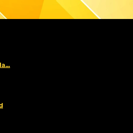
bla…
tWeekend® (@thefitweekend) ...
d
tWeekend® (@thefitweekend) ...