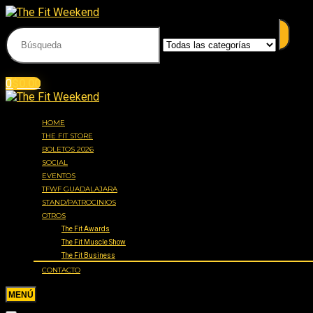
Acceder
Iniciar sesión
0
$
0.00
HOME
THE FIT STORE
BOLETOS 2026
SOCIAL
EVENTOS
TFWF GUADALAJARA
STAND/PATROCINIOS
OTROS
The Fit Awards
The Fit Muscle Show
The Fit Business
CONTACTO