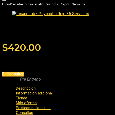
Inicio
Pre Entreno
InsaneLabz Psychotic Rojo 35 Servicios
InsaneLabz Psychotic Rojo 35
Añade tu reseña
$
420.00
El artículo estará listo para enviar en 1-2 días laborables
Consultar
Category:
Pre Entreno
Descripción
Información adicional
Tienda
Más ofertas
Políticas de la tienda
Consultas