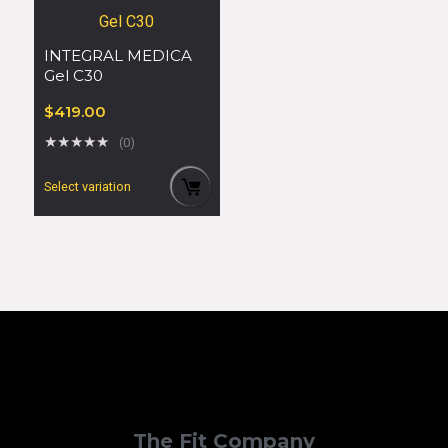
INTEGRAL MEDICA
Gel C30
$
419.00
★
★
★
★
★
(0)
Select variation
The Fit Company