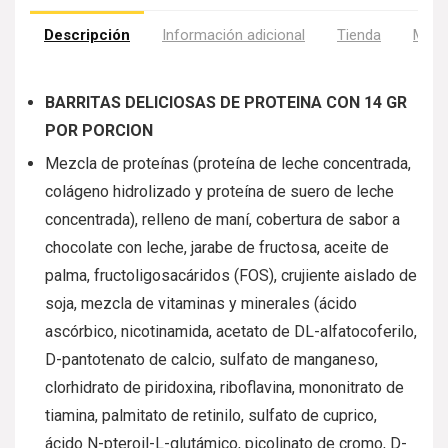
Descripción
Información adicional
Tienda
Más 
BARRITAS DELICIOSAS DE PROTEINA CON 14 GR
POR PORCION
Mezcla de proteínas (proteína de leche concentrada,
colágeno hidrolizado y proteína de suero de leche
concentrada), relleno de maní, cobertura de sabor a
chocolate con leche, jarabe de fructosa, aceite de
palma, fructoligosacáridos (FOS), crujiente aislado de
soja, mezcla de vitaminas y minerales (ácido
ascórbico, nicotinamida, acetato de DL-alfatocoferilo,
D-pantotenato de calcio, sulfato de manganeso,
clorhidrato de piridoxina, riboflavina, mononitrato de
tiamina, palmitato de retinilo, sulfato de cuprico,
ácido N-pteroil-L-glutámico, picolinato de cromo, D-