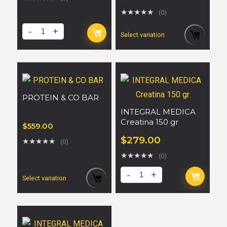
★
★
★
★
★
(0)
Select variation
PROTEIN & CO BAR
INTEGRAL MEDICA
Creatina 150 gr
$
559.00
$
279.00
★
★
★
★
★
(0)
★
★
★
★
★
(0)
Select variation