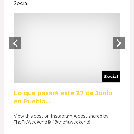
Social
ocial
Social
Lo que pasará este 27 de Junio
Reca
en Puebla…
Wee
by Phar
View this post on Instagram A post shared by
View t
TheFitWeekend® (@thefitweekend) ...
TheFi