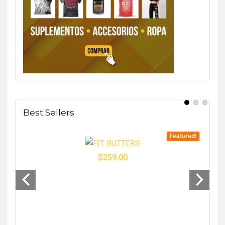
Best Sellers
tured!
Featured!
$
259.00
- 33%