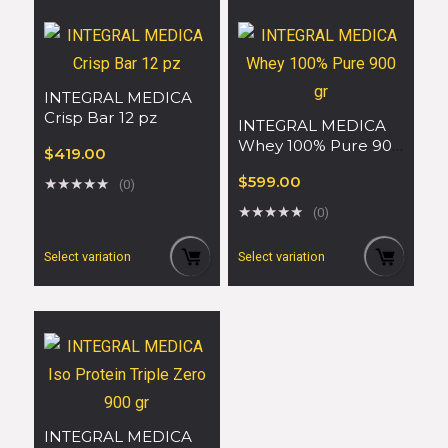
INTEGRAL MEDICA
Crisp Bar 12 pz
INTEGRAL MEDICA
Whey 100% Pure 900
$
419.00
gr
$
599.00
★
★
★
★
★
(0)
★
★
★
★
★
(0)
Select variation
Select variation
INTEGRAL MEDICA