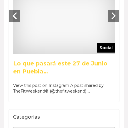
ocial
Social
Lo que pasará este 27 de Junio
Reca
en Puebla…
Wee
by Phar
View this post on Instagram A post shared by
View t
TheFitWeekend® (@thefitweekend) ...
TheFi
Categorías