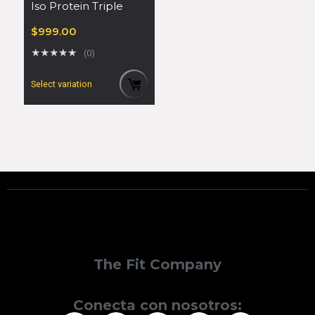
Iso Protein Triple
Zero 900 gr
$
999.00
★
★
★
★
★
(0)
Select variation
The Fit Company
Conecta con nosotros: