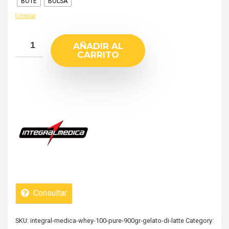
BOTE
BOLSA
Limpiar
AÑADIR AL
CARRITO
Consultar
SKU:
integral-medica-whey-100-pure-900gr-gelato-di-latte
Category: