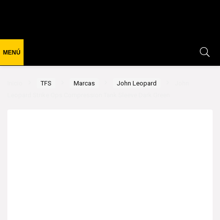
Inicio
TFS
Marcas
John Leopard
John
Leopard Strike Ops Compression Tank Sleeve Dark Green