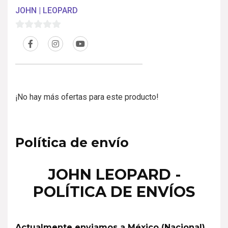
JOHN | LEOPARD
0
d
e
5
¡No hay más ofertas para este producto!
Política de envío
JOHN LEOPARD -
POLÍTICA DE ENVÍOS
Actualmente enviamos a México (Nacional)