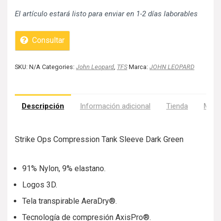
El artículo estará listo para enviar en 1-2 días laborables
Consultar
SKU:
N/A
Categories:
John Leopard
,
TFS
Marca:
JOHN LEOPARD
Descripción
Información adicional
Tienda
Más 
Strike Ops Compression Tank Sleeve Dark Green
91% Nylon, 9% elastano.
Logos 3D.
Tela transpirable AeraDry®.
Tecnología de compresión AxisPro®.