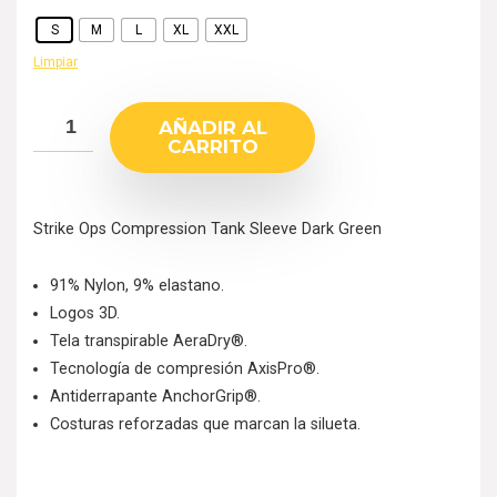
S
M
L
XL
XXL
Limpiar
AÑADIR AL
CARRITO
Strike Ops Compression Tank Sleeve Dark Green
91% Nylon, 9% elastano.
Logos 3D.
Tela transpirable AeraDry®.
Tecnología de compresión AxisPro®.
Antiderrapante AnchorGrip®.
Costuras reforzadas que marcan la silueta.