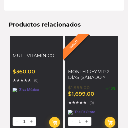
Productos relacionados
NUEVO
MULTIVITAMÍNICO
$
360.00
MONTERREY VIP 2
DÍAS (SÁBADO Y
★
★
★
★
★
(0)
DOMINGO)
$
1,999.00
15%
Ziva México
$
1,699.00
★
★
★
★
★
(0)
The Fit Store