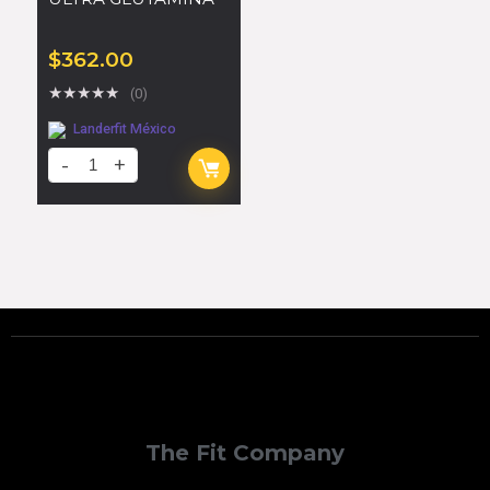
$
362.00
★
★
★
★
★
(0)
Landerfit México
The Fit Company