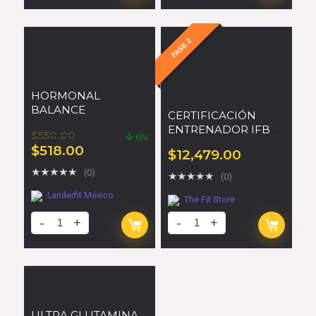
FASE 2
HORMONAL
BALANCE
CERTIFICACIÓN
ENTRENADOR IFBB
$
550.00
6%
PRO
$
518.00
$
12,479.00
★
★
★
★
★
(0)
★
★
★
★
★
(0)
Landerfit México
The Fit Store
ULTRA GLUTAMINA