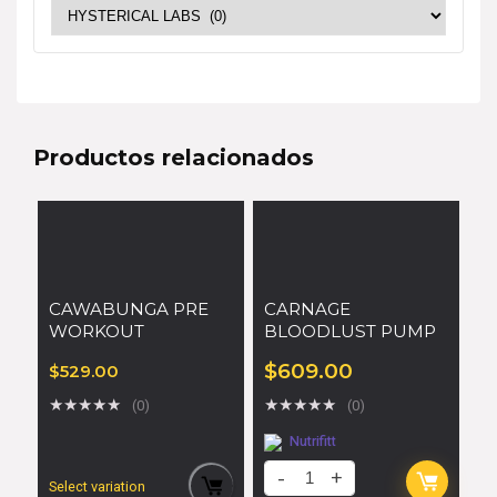
Productos relacionados
CAWABUNGA PRE
CARNAGE
WORKOUT
BLOODLUST PUMP
$
609.00
$
529.00
★
★
★
★
★
★
★
★
★
★
(0)
(0)
Nutrifitt
Select variation