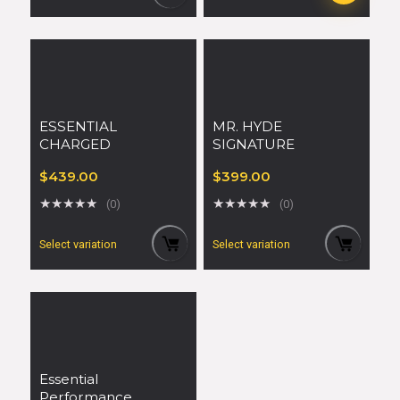
ESSENTIAL
MR. HYDE
CHARGED
SIGNATURE
$
439.00
$
399.00
★
★
★
★
★
★
★
★
★
★
(0)
(0)
Select variation
Select variation
Essential
Performance