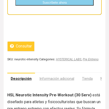
Suscríbete ahora
Consultar
SKU:
neurotic-intensity
Categories:
HYSTERICAL LABS
,
Pre Entreno
Descripción
Información adicional
Tienda
Más 
HSL Neurotic Intensity Pre-Workout (30 Serv)
está
diseñado para atletas y fisicoculturistas que buscan un
pre entreno extremo con efectos reales. Su fórmula