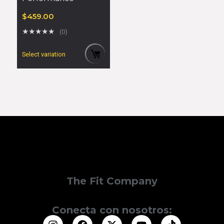
$
459.00
★
★
★
★
★
(0)
Select variation
The Fit Company
Conecta con nosotros: