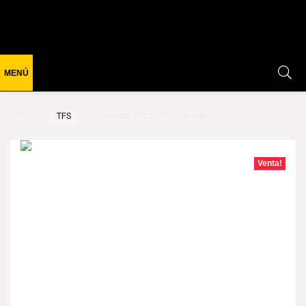
Inicio
TFS
Oversize Old School Vintage
Venta!