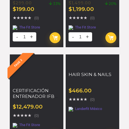
$
299.00
$
1,499.00
33%
20%
$
199.00
$
1,199.00
★
★
★
★
★
★
★
★
★
★
(0)
(0)
The Fit Store
The Fit Store
FASE 2
HAIR SKIN & NAILS
$
466.00
CERTIFICACIÓN
ENTRENADOR IFBB
★
★
★
★
★
(0)
PRO
$
12,479.00
Landerfit México
★
★
★
★
★
(0)
The Fit Store