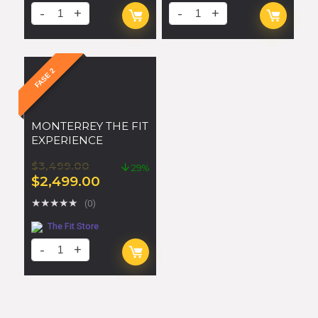
FASE 2
MONTERREY THE FIT
EXPERIENCE
$
3,499.00
29%
$
2,499.00
★
★
★
★
★
(0)
The Fit Store