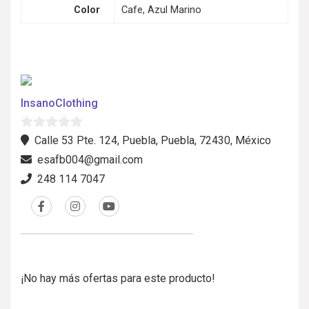
Color
Cafe, Azul Marino
InsanoClothing
0
Calle 53 Pte. 124, Puebla, Puebla, 72430, México
d
esafb004@gmail.com
e
248 114 7047
5
¡No hay más ofertas para este producto!