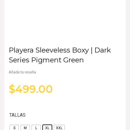
Playera Sleeveless Boxy | Dark
Series Pigment Green
Añade tu reseña
$
499.00
TALLAS
S
M
L
XL
XXL