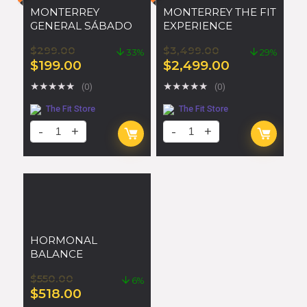
MONTERREY
MONTERREY THE FIT
GENERAL SÁBADO
EXPERIENCE
$
299.00
$
3,499.00
33%
29%
$
199.00
$
2,499.00
★
★
★
★
★
★
★
★
★
★
(0)
(0)
The Fit Store
The Fit Store
HORMONAL
BALANCE
$
550.00
6%
$
518.00