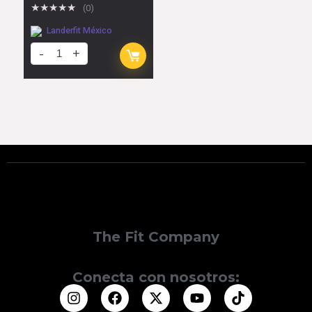
★
★
★
★
★
(0)
Landerfit México
The Fit Company
Conecta con nosotros: