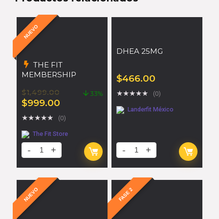
NUEVO
DHEA 25MG
THE FIT
MEMBERSHIP
$
466.00
$
1,499.00
★
★
★
★
★
33%
(0)
$
999.00
Landerfit México
★
★
★
★
★
(0)
The Fit Store
NUEVO
FASE 2