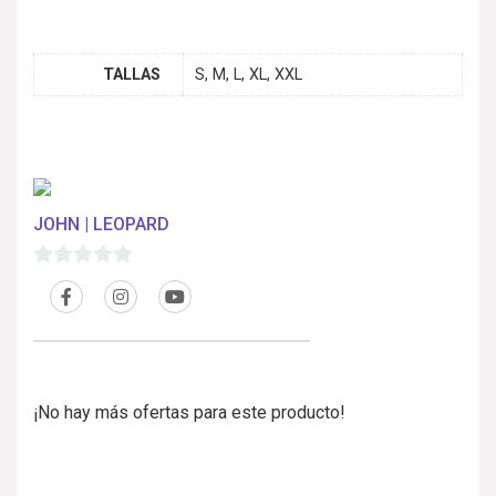
TALLAS
S, M, L, XL, XXL
JOHN | LEOPARD
0
d
e
5
¡No hay más ofertas para este producto!