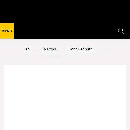
Inicio
TFS
Marcas
John Leopard
Playera
Sleeveless Boxy | Dark Series Pigment Green