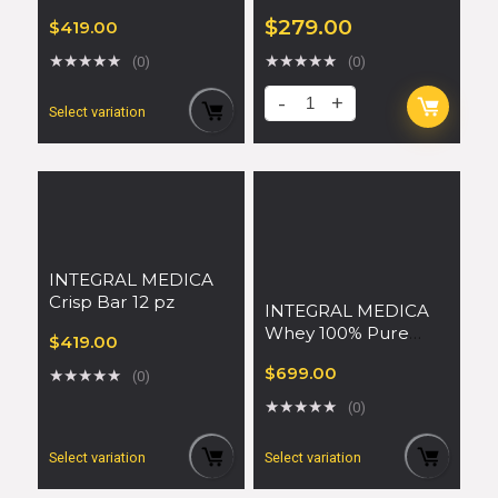
$
279.00
$
419.00
★
★
★
★
★
★
★
★
★
★
(0)
(0)
Select variation
INTEGRAL MEDICA
Crisp Bar 12 pz
INTEGRAL MEDICA
Whey 100% Pure
$
419.00
900gr Gelato di Latte
$
699.00
★
★
★
★
★
(0)
★
★
★
★
★
(0)
Select variation
Select variation