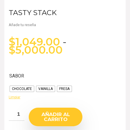
TASTY STACK
Añade tu reseña
$
1,049.00
-
$
5,000.00
SABOR
CHOCOLATE
VAINILLA
FRESA
Limpiar
AÑADIR AL
CARRITO