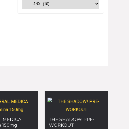
L MEDICA
THE SHADOW! PRE-
a 150mg
WORKOUT