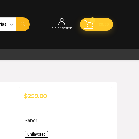
0
rías
$
0.00
Iniciar sesión
$
259.00
Sabor
Unflavored