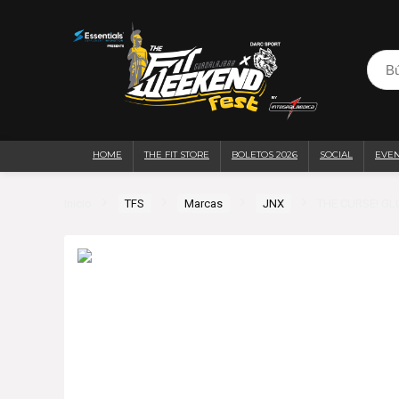
HOME
THE FIT STORE
BOLETOS 2026
SOCIAL
EVE
Inicio
TFS
Marcas
JNX
THE CURSE! G