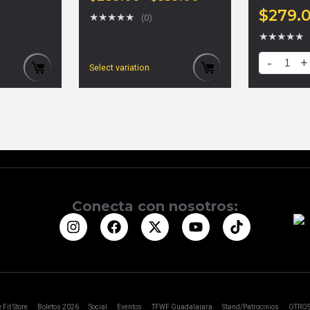
$
279.
★
★
★
★
★
(0)
★
★
★
★
★
Select variation
Conecta con nosotros:
 Fit Store
Boletos 2026
Social
Eventos
TFWF Guadalajara
Stand/Patrocinios
OTRO