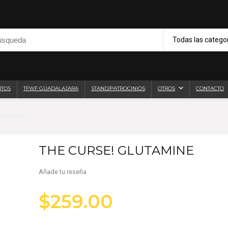
Todas las catego
NTOS
TFWF GUADALAJARA
STAND/PATROCINIOS
OTROS
CONTACTO
LUTAMINE
THE CURSE! GLUTAMINE
Añade tu reseña
$
259.00