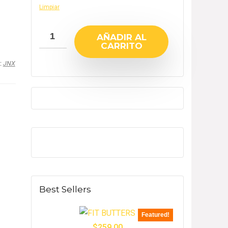
Limpiar
AÑADIR AL
CARRITO
:
JNX
Best Sellers
Featured!
$
259.00