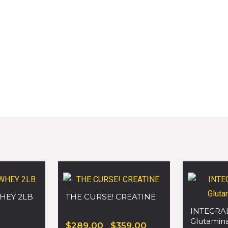
HEY 2LB
THE CURSE! CREATINE
INTEGRA
Glutamin
$
289.00
-
$
359.00