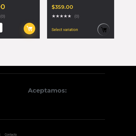
00
$
359.00
★
★
★
★
★
(0)
(0)
Select variation
Aceptamos:
S
Contacto