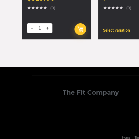
★
★
★
★
★
★
★
★
★
★
(0)
(0)
Select variation
The Fit Company
Home
The