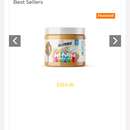
Best Sellers
tured!
Featured!
- 33%
$
259.00