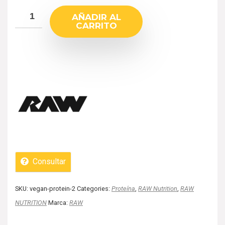
AÑADIR AL
CARRITO
Consultar
SKU:
vegan-protein-2
Categories:
Proteína
,
RAW Nutrition
,
RAW
NUTRITION
Marca:
RAW