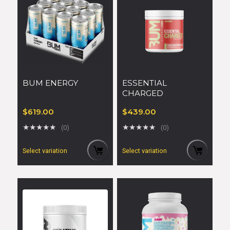
BUM ENERGY
ESSENTIAL
CHARGED
$
619.00
$
439.00
★
★
★
★
★
★
★
★
★
★
(0)
(0)
Select variation
Select variation