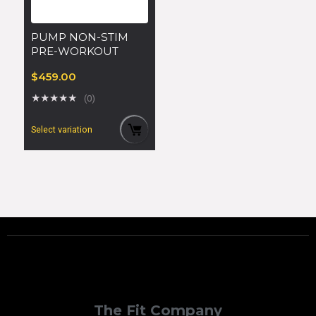
PUMP NON-STIM
PRE-WORKOUT
$
459.00
★
★
★
★
★
(0)
Select variation
The Fit Company