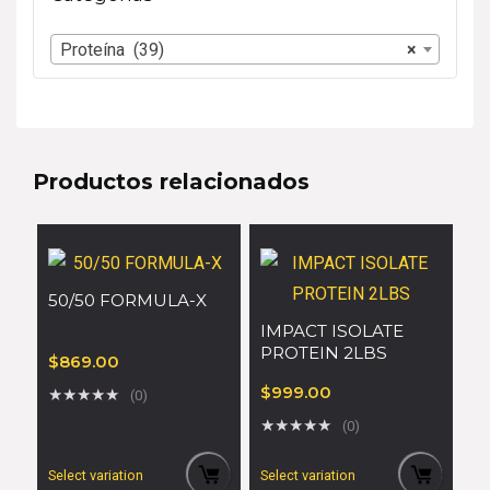
Proteína (39)
×
Productos relacionados
50/50 FORMULA-X
IMPACT ISOLATE
PROTEIN 2LBS
$
869.00
$
999.00
★
★
★
★
★
(0)
★
★
★
★
★
(0)
Select variation
Select variation