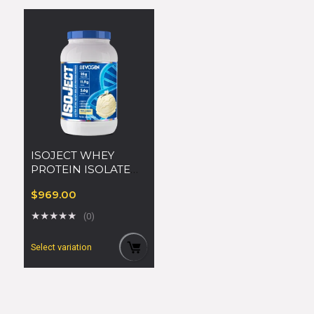
ISOJECT WHEY
PROTEIN ISOLATE
2lbs
$
969.00
★
★
★
★
★
(0)
Select variation