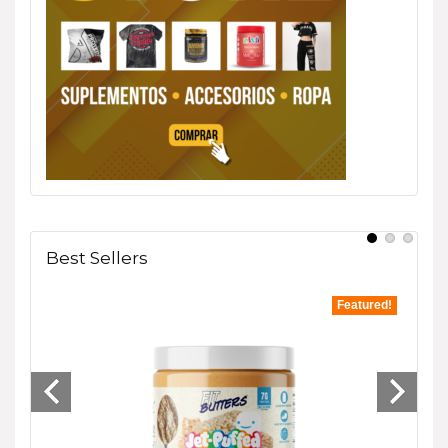
Best Sellers
tured!
Featured!
- 33%