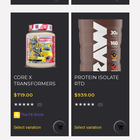
CORE X
PROTEIN ISOLATE
TRANSFORMERS
RTD
PROTRON
$
719.00
$
939.00
★
★
★
★
★
★
★
★
★
★
(0)
(0)
The Fit Store
Select variation
Select variation