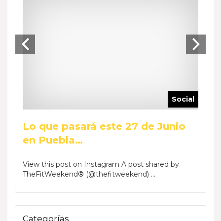
ocial
Social
Lo que pasará este 27 de Junio
Reca
en Puebla…
Wee
by Phar
View this post on Instagram A post shared by
View t
TheFitWeekend® (@thefitweekend) ...
TheFi
Categorías