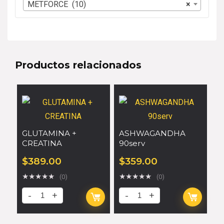
METFORCE (10)
×
Productos relacionados
GLUTAMINA +
ASHWAGANDHA
CREATINA
90serv
$
389.00
$
359.00
★
★
★
★
★
★
★
★
★
★
(0)
(0)