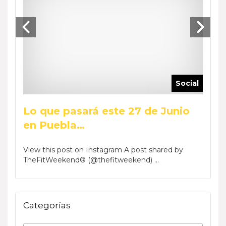
ocial
Social
Lo que pasará este 27 de Junio
Reca
en Puebla…
Wee
by Phar
View this post on Instagram A post shared by
View t
TheFitWeekend® (@thefitweekend) ...
TheFi
Categorías