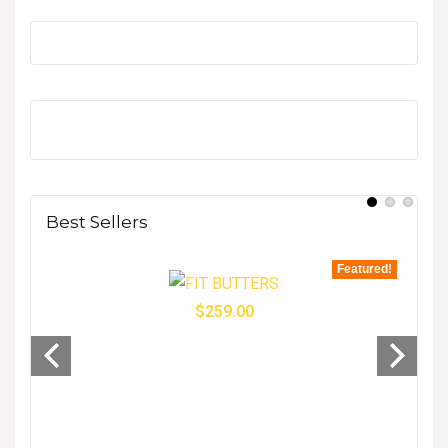
Best Sellers
tured!
Featured!
$
259.00
- 33%