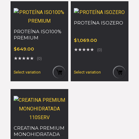
PROTEÍNA ISOZERO
PROTEÍNA ISO100%
PREMIUM
$
1,069.00
$
649.00
★
★
★
★
★
(0)
★
★
★
★
★
(0)
Select variation
Select variation
CREATINA PREMIUM
MONOHIDRATADA