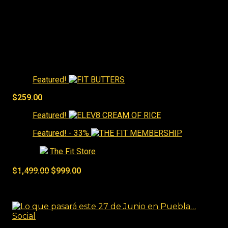
Best Sellers
Featured!
$
259.00
Featured!
Featured!
- 33%
Tienda:
The Fit Store
0
de 5
$
1,499.00
$
999.00
Social
Social