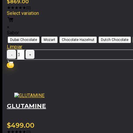
$
869.00
★
★
★
★
★
(0)
Select variation
×
Sabor
Dubai Chocolate
Mozart
Chocolate Hazelnut
Dutch Chocolate
Limpiar
GLUTAMINE
$
499.00
★
★
★
★
★
(0)