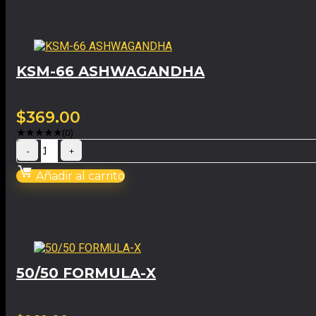
KSM-66 ASHWAGANDHA
$
369.00
★
★
★
★
★
(0)
Añadir al carrito
50/50 FORMULA-X