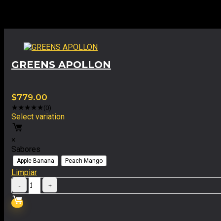
Productos relacionados
GREENS APOLLON
$
779.00
★
★
★
★
★
(0)
Select variation
×
Sabores
Apple Banana
Peach Mango
Limpiar