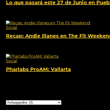
Lo que pasará este 27 de Junio en Pue
View this post on Instagram A post shared by TheFi
Social
Recap: Andie Illanes en The Fit Weeken
View this post on Instagram A post shared by TheFi
Social
Pharlabs ProAM: Vallarta
View this post on Instagram A post shared by Phar lab
Categorías