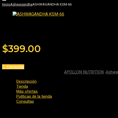
Inicio
Ashwagandha
ASHWAGANDHA KSM-66
ASHWAGANDHA KSM-66
Añade tu reseña
$
399.00
Consultar
SKU:
ashwagandha-2
Categories:
APOLLON NUTRITION
,
Ashwa
Descripción
Tienda
Más ofertas
Políticas de la tienda
Consultas
La
Ashwagandha KSM-66®
es uno de los extractos adaptógeno
completo y consistente. A diferencia de otros extractos genér