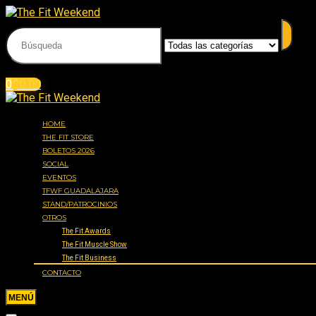
Acceder
Iniciar sesión
0
$
0.00
HOME
THE FIT STORE
BOLETOS 2026
SOCIAL
EVENTOS
TFWF GUADALAJARA
STAND/PATROCINIOS
OTROS
The Fit Awards
The Fit Muscle Show
The Fit Business
CONTACTO