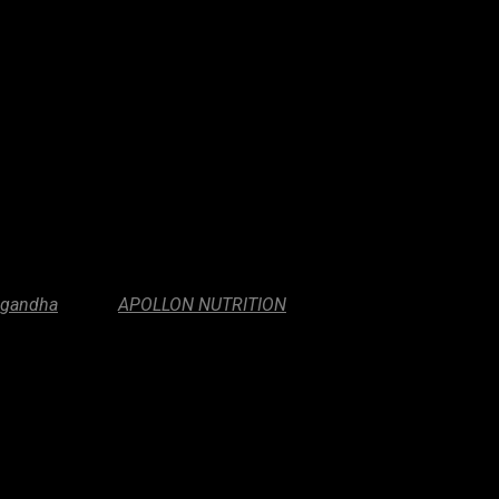
gandha
Marca:
APOLLON NUTRITION
s más respaldados científicamente a nivel mundial. Apollon Nutri
icos,
KSM-66®
se obtiene exclusivamente de la raíz de la plant