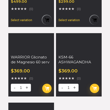
$
499.00
$
299.00
★
★
★
★
★
★
★
★
★
★
(0)
(0)
Select variation
Select variation
WARRIOR Glicinato
KSM-66
de Magnesio 60 serv
ASHWAGANDHA
$
369.00
$
369.00
★
★
★
★
★
★
★
★
★
★
(0)
(0)