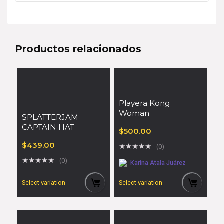
Productos relacionados
Playera Kong
Woman
SPLATTERJAM
CAPTAIN HAT
$
500.00
$
439.00
★
★
★
★
★
(0)
★
★
★
★
★
(0)
Karina Atala Juárez
Select variation
Select variation