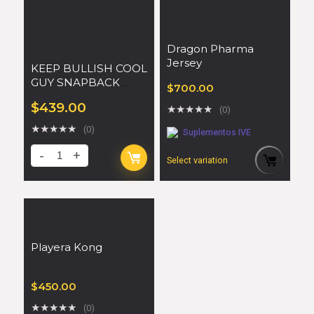
Dragon Pharma
Jersey
KEEP BULLISH COOL
GUY SNAPBACK
$
700.00
TRUCKER HAT
$
439.00
★
★
★
★
★
(0)
★
★
★
★
★
(0)
Suplementos IVE
Select variation
Playera Kong
$
450.00
★
★
★
★
★
(0)