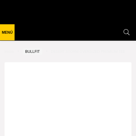
Inicio
BULLFIT
DESERT STORM OVERSIZED PREMIUM TEE