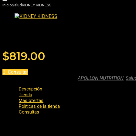
Inicio
Salud
KIDNEY KIDNESS
KIDNEY KIDNESS
Añade tu reseña
$
819.00
Consultar
SKU:
kidney-kidness-2
Categories:
APOLLON NUTRITION
,
Salu
Descripción
Tienda
Más ofertas
Políticas de la tienda
Consultas
KIDNEY KINDNESS es nuestro tónico premium respaldado por la
proporcionar apoyo avanzado en los riñones y el tracto urinario.