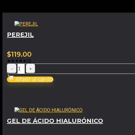
Productos relacionados
PEREJIL
$
119.00
★
★
★
★
★
(0)
Añadir al carrito
GEL DE ÁCIDO HIALURÓNICO