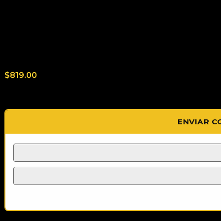
¡No hay más ofertas para este producto!
Consultas generales
Aún no hay consultas.
$
819.00
🕐 De regreso muy pronto
ENVIAR C