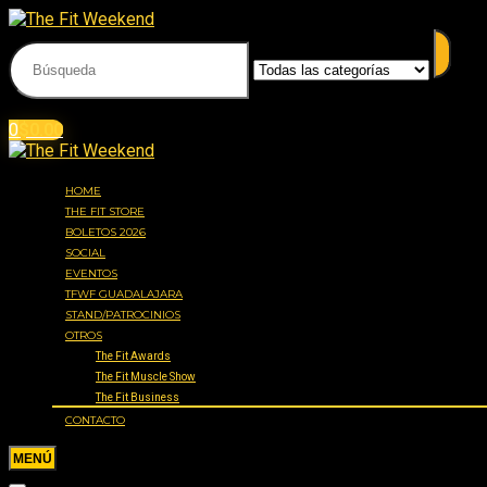
Acceder
Iniciar sesión
0
$
0.00
HOME
THE FIT STORE
BOLETOS 2026
SOCIAL
EVENTOS
TFWF GUADALAJARA
STAND/PATROCINIOS
OTROS
The Fit Awards
The Fit Muscle Show
The Fit Business
CONTACTO