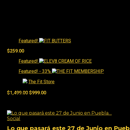
Best Sellers
Featured!
$
259.00
Featured!
Featured!
- 33%
Tienda:
The Fit Store
0
de 5
$
1,499.00
$
999.00
Social
Social
Lo que pasará este 27 de Junio en Pue