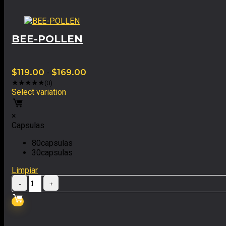
BEE-POLLEN
$
119.00
-
$
169.00
★
★
★
★
★
(0)
Select variation
×
Capsulas
80capsulas
30capsulas
Limpiar