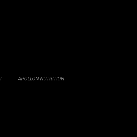
d
Marca:
APOLLON NUTRITION
 investigación que ofrece un apoyo nefrológico supremo. Cada