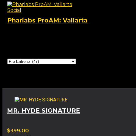
Social
Pharlabs ProAM: Vallarta
View this post on Instagram A post shared by Phar lab
Categorías
Productos relacionados
MR. HYDE SIGNATURE
$
399.00