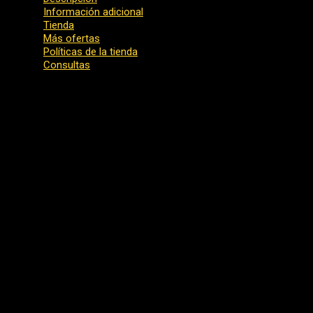
Información adicional
Tienda
Más ofertas
Políticas de la tienda
Consultas
¡
Rhino Rampage
ha capturado la energía de un rinoceronte en
alanina, la avanzada citrulina Pepform®, un complejo de ener
Ácido 3-aminopropanoico
(Beta-Alanina; 2,500 m
Matriz de Citrulina Pepform®
(2,000 mg)
Matriz de Energía Rampage Jungle
(890 mg)
KannaEase™
(25 mg)
Especificaciones:
Rhino Rampage
Sabor
Baja Splash, Mango Madness, Rainbow Candy
¡No hay más ofertas para este producto!
Consultas generales