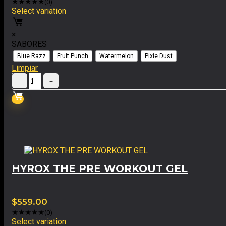
★
★
★
★
★
(0)
Select variation
×
SABORES
Blue Razz
Fruit Punch
Watermelon
Pixie Dust
Limpiar
HYROX THE PRE WORKOUT GEL
$
559.00
★
★
★
★
★
(0)
Select variation