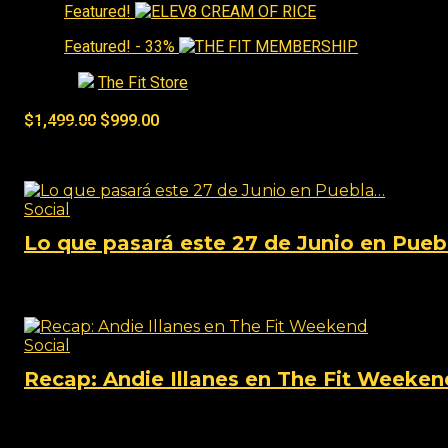
Featured!
Featured!
- 33%
Tienda:
The Fit Store
0
de 5
$
1,499.00
$
999.00
Social
Social
Lo que pasará este 27 de Junio en Pue
View this post on Instagram A post shared by TheFi
Social
Recap: Andie Illanes en The Fit Weeken
View this post on Instagram A post shared by TheFi