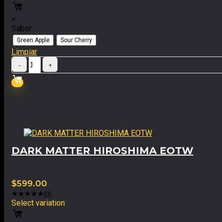
×
Sabor
Green Apple
Sour Cherry
Limpiar
DARK MATTER HIROSHIMA EOTW
$
599.00
★
★
★
★
★
(0)
Select variation