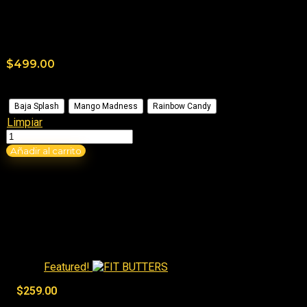
Aún no hay consultas.
$
499.00
Sabor
Baja Splash
Mango Madness
Rainbow Candy
Limpiar
Añadir al carrito
Best Sellers
Featured!
$
259.00