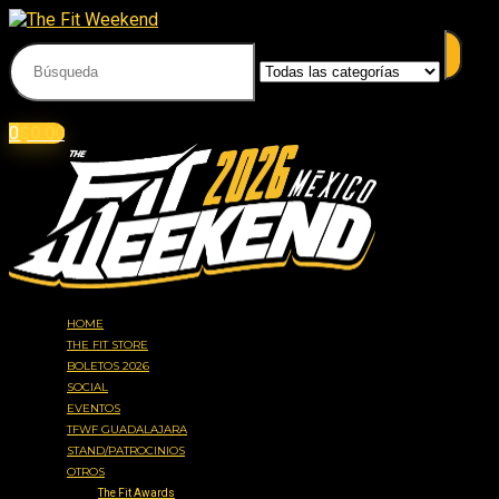
Acceder
Iniciar sesión
0
$
0.00
HOME
THE FIT STORE
BOLETOS 2026
SOCIAL
EVENTOS
TFWF GUADALAJARA
STAND/PATROCINIOS
OTROS
The Fit Awards