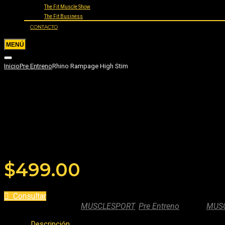
The Fit Muscle Show
The Fit Business
CONTACTO
Inicio
Pre Entreno
Rhino Rampage High Stim
Rhino Rampage High Stim
Añade tu reseña
$
499.00
Consultar
SKU:
N/A
Categories:
MUSCLESPORT
,
Pre Entreno
Marca:
MUS
Descripción